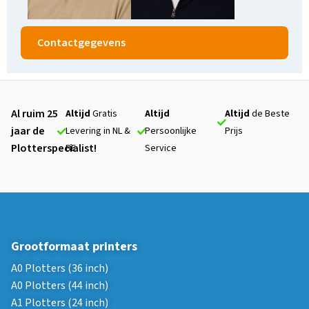
Contactgegevens
Al ruim 25
Altijd
Gratis
Altijd
Altijd
de Beste
jaar de
Levering in NL &
Persoonlijke
Prijs
Plotterspecialist!
BE
Service
Grootformaat printers
A0 Plotters (36 inch)
A0 Plotters (44 inch)
A1 Plotters (24 inch)