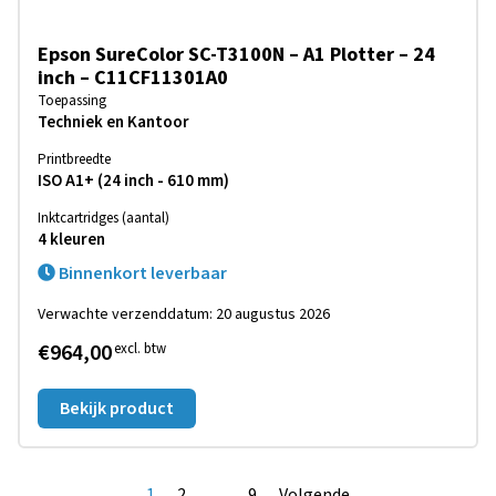
Epson SureColor SC-T3100N – A1 Plotter – 24
inch – C11CF11301A0
Toepassing
Techniek en Kantoor
Printbreedte
ISO A1+ (24 inch - 610 mm)
Inktcartridges (aantal)
4 kleuren
Binnenkort leverbaar
Verwachte verzenddatum: 20 augustus 2026
€964,00
excl. btw
Bekijk product
1
2
…
9
Volgende