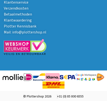
Klantenservice
Verzendkosten
Betaalmethoden
Klantwaardering
Plotter Kennisbank
Mail:
info@plottershop.nl
© Plottershop 2026
+31 (0) 85 800 6555
info@plottershop.nl