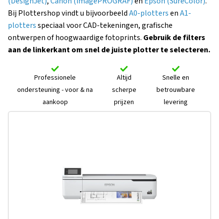
(DesignJet)
,
Canon (imagePROGRAF)
en
Epson (SureColor)
.
Bij Plottershop vindt u bijvoorbeeld
A0-plotters
en
A1-
plotters
speciaal voor CAD-tekeningen, grafische
ontwerpen of hoogwaardige fotoprints.
Gebruik de filters
aan de linkerkant om snel de juiste plotter te selecteren.
Professionele
Altijd
Snelle en
ondersteuning - voor & na
scherpe
betrouwbare
aankoop
prijzen
levering