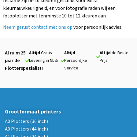
reclame zijn 6–10 kleuren geschikt voor extra
kleurnauwkeurigheid, en voor fotografie raden wij een
fotoplotter met tenminste 10 tot 12 kleuren aan.
Neem gerust contact met ons op
voor persoonlijk advies.
Al ruim 25
Altijd
Gratis
Altijd
Altijd
de Beste
jaar de
Levering in NL &
Persoonlijke
Prijs
Plotterspecialist!
BE
Service
Grootformaat printers
A0 Plotters (36 inch)
A0 Plotters (44 inch)
A1 Plotters (24 inch)