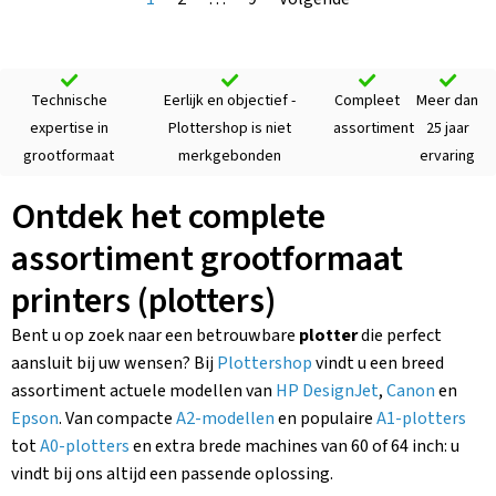
Technische
Eerlijk en objectief -
Compleet
Meer dan
expertise in
Plottershop is niet
assortiment
25 jaar
grootformaat
merkgebonden
ervaring
Ontdek het complete
assortiment grootformaat
printers (plotters)
Bent u op zoek naar een betrouwbare
plotter
die perfect
aansluit bij uw wensen? Bij
Plottershop
vindt u een breed
assortiment actuele modellen van
HP DesignJet
,
Canon
en
Epson
. Van compacte
A2-modellen
en populaire
A1-plotters
tot
A0-plotters
en extra brede machines van 60 of 64 inch: u
vindt bij ons altijd een passende oplossing.