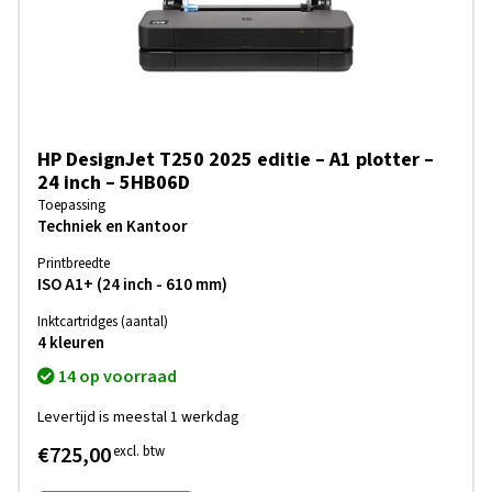
HP DesignJet T250 2025 editie – A1 plotter –
24 inch – 5HB06D
Toepassing
Techniek en Kantoor
Printbreedte
ISO A1+ (24 inch - 610 mm)
Inktcartridges (aantal)
4 kleuren
14 op voorraad
Levertijd is meestal 1 werkdag
€725,00
excl. btw