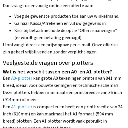
Dan vraagt u eenvoudig online een offerte aan:
Voeg de gewenste producten toe aan uw winkelmand.
Ga naar Kassa/Afrekenen en vul uw gegevens in.
Kies bij betaalmethode de optie “Offerte aanvragen”
(er wordt geen betaling gevraagd).
U ontvangt direct een prijsopgave per e-mail. Onze offertes
zijn geheel vrijblijvend en zonder verplichtingen.
Veelgestelde vragen over plotters
Wat is het verschil tussen een A0- en A1-plotter?
Een
A0-plotter
kan grote A0 tekeningen printen van 841 mm
breed, ideaal voor bouwtekeningen en technische schema’s.
Deze plotters hebben minimaal een printbreedte van 36 inch
(914mm) of meer.
Een
A1-plotter
is compacter en heeft een printbreedte van 24
inch (610mm) en kan maximaal het A1 formaat (594 mm
breed) plotten. Een A1 plotter wordt vaak gebruikt in