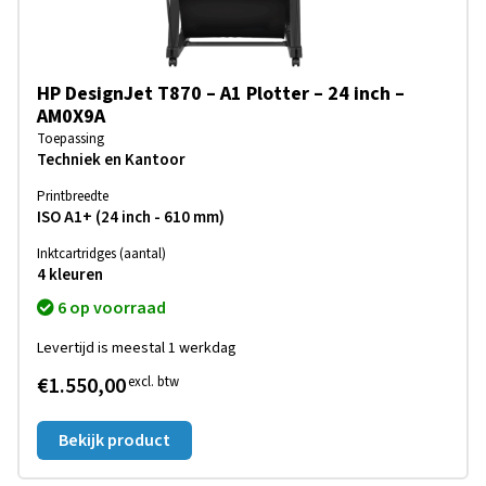
HP DesignJet T870 – A1 Plotter – 24 inch –
AM0X9A
Toepassing
Techniek en Kantoor
Printbreedte
ISO A1+ (24 inch - 610 mm)
Inktcartridges (aantal)
4 kleuren
6 op voorraad
Levertijd is meestal 1 werkdag
€1.550,00
excl. btw
Bekijk product