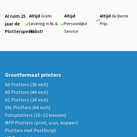
Al ruim 25
Altijd
Gratis
Altijd
Altijd
de Beste
jaar de
Levering in NL &
Persoonlijke
Prijs
Plotterspecialist!
BE
Service
Grootformaat printers
A0 Plotters (36 inch)
A0 Plotters (44 inch)
A1 Plotters (24 inch)
XXL Plotters (64 inch)
Fotoplotters (10–12 kleuren)
MFP Plotters (print, scan, kopieer)
Plotters met PostScript