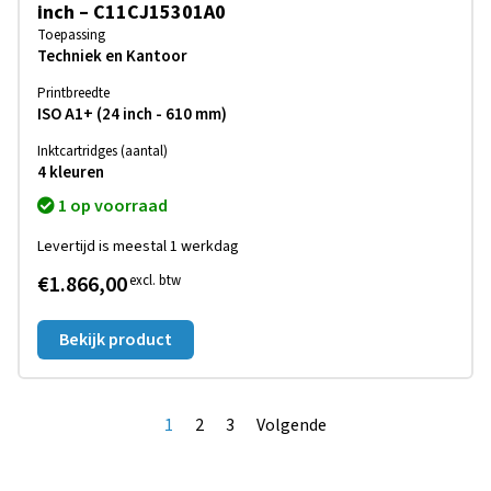
inch – C11CJ15301A0
Toepassing
Techniek en Kantoor
Printbreedte
ISO A1+ (24 inch - 610 mm)
Inktcartridges (aantal)
4 kleuren
1 op voorraad
Levertijd is meestal 1 werkdag
€1.866,00
excl. btw
Bekijk product
1
2
3
Volgende