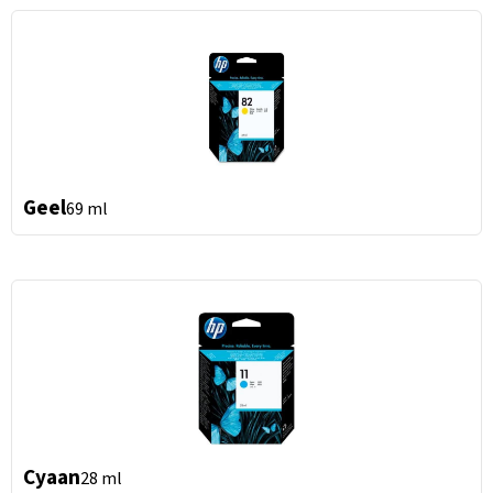
Geel
69 ml
Cyaan
28 ml