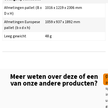
Afmetingen pallet (B x
1016 x 1219 x 2306 mm
D x H)
Afmetingen Europese
1059 x 937 x 1892 mm
pallet (b x d x h)
Leeg gewicht
48 g
Meer weten over deze of een
|
O
van onze andere producten?
p
s
i
u
g