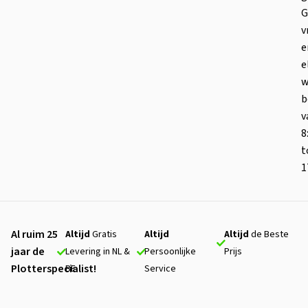
G
v
e
e
w
b
v
8
t
1
Al ruim 25
Altijd
Gratis
Altijd
Altijd
de Beste
jaar de
Levering in NL &
Persoonlijke
Prijs
Plotterspecialist!
BE
Service