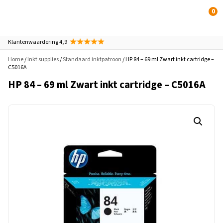
0
Klantenwaardering 4,9
Home
/
Inkt supplies
/
Standaard inktpatroon
/ HP 84 – 69 ml Zwart inkt cartridge –
C5016A
HP 84 – 69 ml Zwart inkt cartridge – C5016A