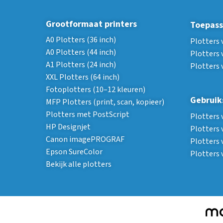
Grootformaat printers
Toepass
A0 Plotters (36 inch)
Plotters 
A0 Plotters (44 inch)
Plotters 
A1 Plotters (24 inch)
Plotters 
XXL Plotters (64 inch)
Fotoplotters (10–12 kleuren)
Gebruik
MFP Plotters (print, scan, kopieer)
Plotters met PostScript
Plotters 
HP Designjet
Plotters 
Canon imagePROGRAF
Plotters 
Epson SureColor
Plotters
Bekijk alle plotters