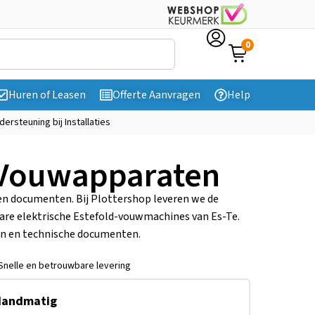
0
Huren of Leasen
Offerte Aanvragen
Help
dersteuning bij Installaties
 Vouwapparaten
n documenten. Bij Plottershop leveren we de
re elektrische Estefold-vouwmachines van Es-Te.
en en technische documenten.
Snelle en betrouwbare levering
 Handmatig