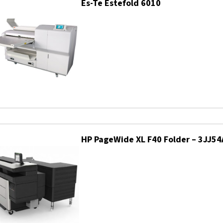
Es-Te Estefold 6010
HP PageWide XL F40 Folder – 3JJ54