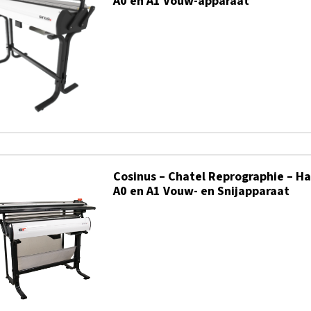
A0 en A1 Vouw-apparaat
Cosinus – Chatel Reprographie – H
A0 en A1 Vouw- en Snijapparaat