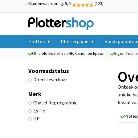
Klantenwaardering: 5,0
(123)
Plotters ▾
Plotterpapier ▾
Randapparatuur
Officiële Dealer van HP, Canon en Epson
Eigen Techni
Ov
Voorraadstatus
Direct leverbaar
Ontdek o
Merk
unieke ha
Ideaal v
Chatel Reprographie
Es-Te
Profes
HP