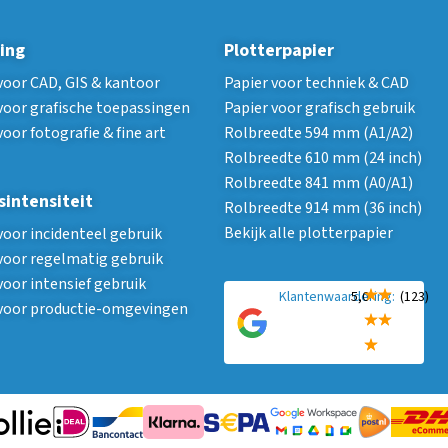
ing
Plotterpapier
voor CAD, GIS & kantoor
Papier voor techniek & CAD
voor grafische toepassingen
Papier voor grafisch gebruik
voor fotografie & fine art
Rolbreedte 594 mm (A1/A2)
Rolbreedte 610 mm (24 inch)
Rolbreedte 841 mm (A0/A1)
sintensiteit
Rolbreedte 914 mm (36 inch)
Bekijk alle plotterpapier
voor incidenteel gebruik
voor regelmatig gebruik
voor intensief gebruik
Klantenwaardering:
5,0
(123)
 voor productie-omgevingen