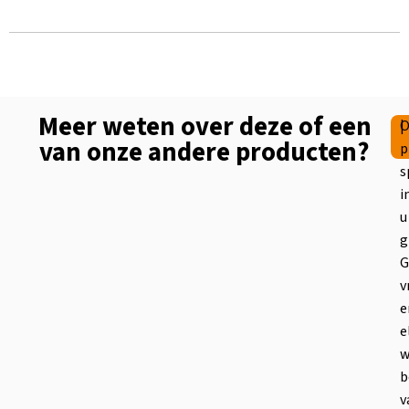
Meer weten over deze of een
|
O
van onze andere producten?
p
s
i
u
g
G
v
e
e
w
b
v