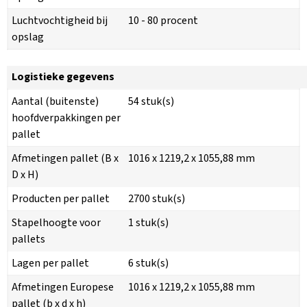
Luchtvochtigheid bij
10 - 80 procent
opslag
Logistieke gegevens
Aantal (buitenste)
54 stuk(s)
hoofdverpakkingen per
pallet
Afmetingen pallet (B x
1016 x 1219,2 x 1055,88 mm
D x H)
Producten per pallet
2700 stuk(s)
Stapelhoogte voor
1 stuk(s)
pallets
Lagen per pallet
6 stuk(s)
Afmetingen Europese
1016 x 1219,2 x 1055,88 mm
pallet (b x d x h)