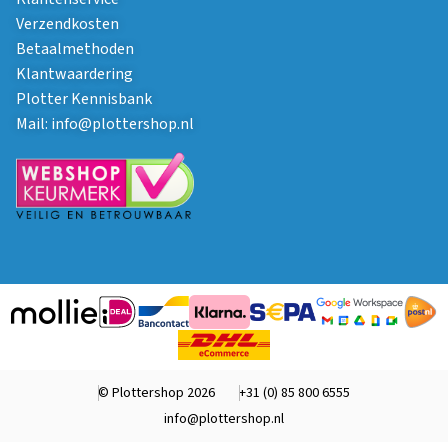
Verzendkosten
Betaalmethoden
Klantwaardering
Plotter Kennisbank
Mail:
info@plottershop.nl
© Plottershop 2026
+31 (0) 85 800 6555
info@plottershop.nl