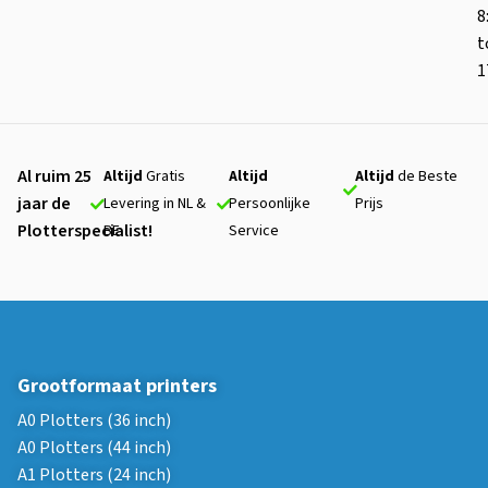
8
t
1
Al ruim 25
Altijd
Gratis
Altijd
Altijd
de Beste
jaar de
Levering in NL &
Persoonlijke
Prijs
Plotterspecialist!
BE
Service
Grootformaat printers
A0 Plotters (36 inch)
A0 Plotters (44 inch)
A1 Plotters (24 inch)