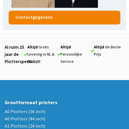
Contactgegevens
Al ruim 25
Altijd
Gratis
Altijd
Altijd
de Beste
jaar de
Levering in NL &
Persoonlijke
Prijs
Plotterspecialist!
BE
Service
Grootformaat printers
A0 Plotters (36 inch)
A0 Plotters (44 inch)
A1 Plotters (24 inch)