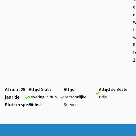
e
e
w
b
v
8
t
1
Al ruim 25
Altijd
Gratis
Altijd
Altijd
de Beste
jaar de
Levering in NL &
Persoonlijke
Prijs
Plotterspecialist!
BE
Service