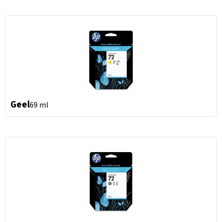
Geel
69 ml