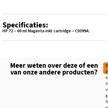
Specificaties:
HP 72 – 69 ml Magenta inkt cartridge – C9399A:
Meer weten over deze of een
|
O
van onze andere producten?
p
s
i
u
g
G
v