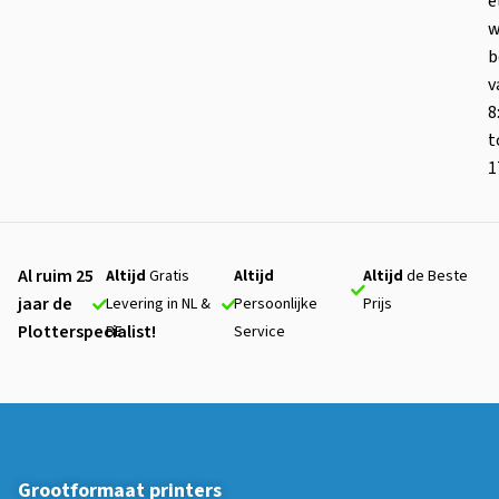
e
w
b
v
8
t
1
Al ruim 25
Altijd
Gratis
Altijd
Altijd
de Beste
jaar de
Levering in NL &
Persoonlijke
Prijs
Plotterspecialist!
BE
Service
Grootformaat printers