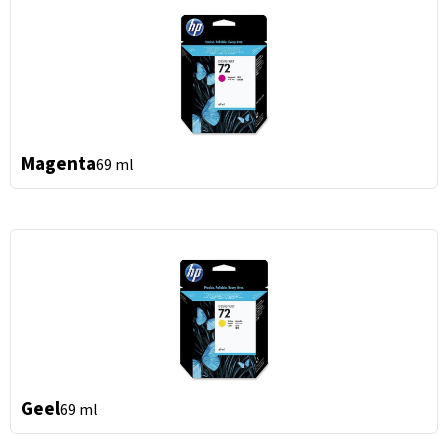
Magenta
69 ml
Geel
69 ml