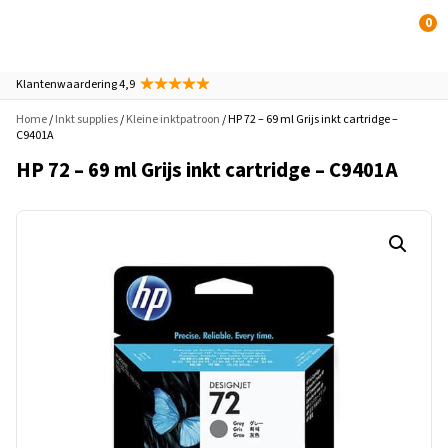
0
Klantenwaardering 4,9
Home
/
Inkt supplies
/
Kleine inktpatroon
/ HP 72 – 69 ml Grijs inkt cartridge –
C9401A
HP 72 – 69 ml Grijs inkt cartridge – C9401A