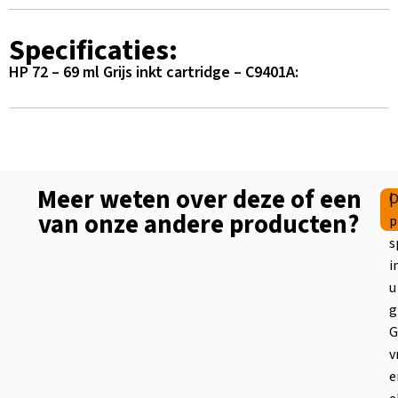
Specificaties:
HP 72 – 69 ml Grijs inkt cartridge – C9401A:
Meer weten over deze of een
|
O
van onze andere producten?
p
s
i
u
g
G
v
e