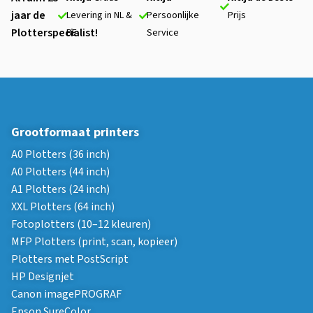
jaar de
Levering in NL &
Persoonlijke
Prijs
Plotterspecialist!
BE
Service
Grootformaat printers
A0 Plotters (36 inch)
A0 Plotters (44 inch)
A1 Plotters (24 inch)
XXL Plotters (64 inch)
Fotoplotters (10–12 kleuren)
MFP Plotters (print, scan, kopieer)
Plotters met PostScript
HP Designjet
Canon imagePROGRAF
Epson SureColor