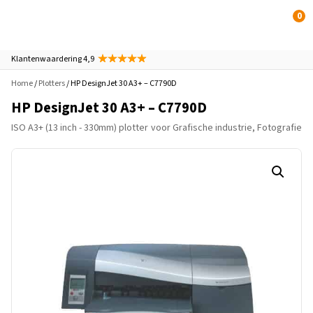
0
Klantenwaardering 4,9
Home
/
Plotters
/ HP DesignJet 30 A3+ – C7790D
HP DesignJet 30 A3+ – C7790D
ISO A3+ (13 inch - 330mm) plotter
voor Grafische industrie, Fotografie