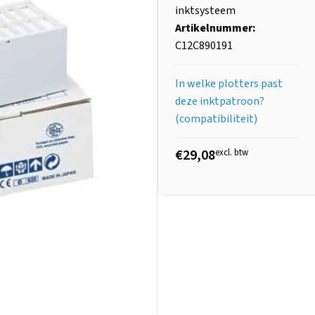
inktsysteem
Artikelnummer:
C12C890191
In welke plotters past
deze inktpatroon?
(compatibiliteit)
€29,08
excl. btw