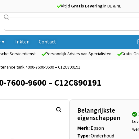
Altijd
Gratis Levering
in BE & NL
 ▾
Inkten
Contact
sche Servicedienst
Persoonlijk Advies van Specialisten
Gratis On
ntenance tank 4000-7600-9600 – C12C890191
0-7600-9600 – C12C890191
Belangrijkste
eigenschappen
Lev
Merk:
Epson
we
Type:
Onderhoud