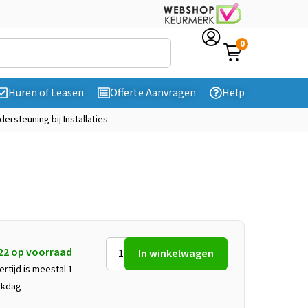
0
Huren of Leasen
Offerte Aanvragen
Help
dersteuning bij Installaties
22 op voorraad
In winkelwagen
ertijd is meestal 1
rkdag