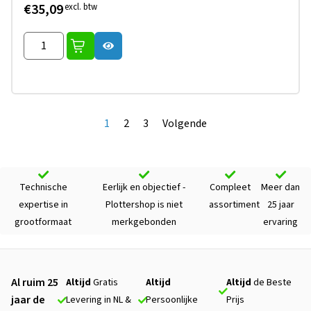
€35,09
excl. btw
1
2
3
Volgende
Technische
Eerlijk en objectief -
Compleet
Meer dan
expertise in
Plottershop is niet
assortiment
25 jaar
grootformaat
merkgebonden
ervaring
Al ruim 25
Altijd
Gratis
Altijd
Altijd
de Beste
jaar de
Levering in NL &
Persoonlijke
Prijs