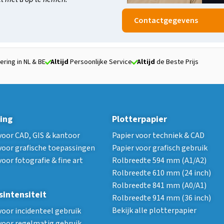
Contactgegevens
ering in NL & BE
Altijd
Persoonlijke Service
Altijd
de Beste Prijs
ing
Plotterpapier
voor CAD, GIS & kantoor
Papier voor techniek & CAD
voor grafische toepassingen
Papier voor grafisch gebruik
voor fotografie & fine art
Rolbreedte 594 mm (A1/A2)
Rolbreedte 610 mm (24 inch)
Rolbreedte 841 mm (A0/A1)
sintensiteit
Rolbreedte 914 mm (36 inch)
Bekijk alle plotterpapier
voor incidenteel gebruik
voor regelmatig gebruik