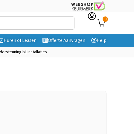
0
Huren of Leasen
Offerte Aanvragen
Help
dersteuning bij Installaties