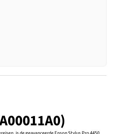
CA00011A0)
eisen, is de geavanceerde Epson Stylus Pro 4450