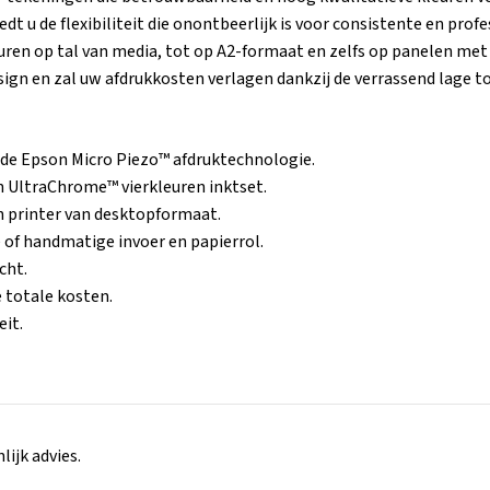
iedt u de flexibiliteit die onontbeerlijk is voor consistente en pro
uren op tal van media, tot op A2-formaat en zelfs op panelen met 
ign en zal uw afdrukkosten verlagen dankzij de verrassend lage t
j de Epson Micro Piezo™ afdruktechnologie.
n UltraChrome™ vierkleuren inktset.
 printer van desktopformaat.
 of handmatige invoer en papierrol.
cht.
 totale kosten.
eit.
ijk advies.