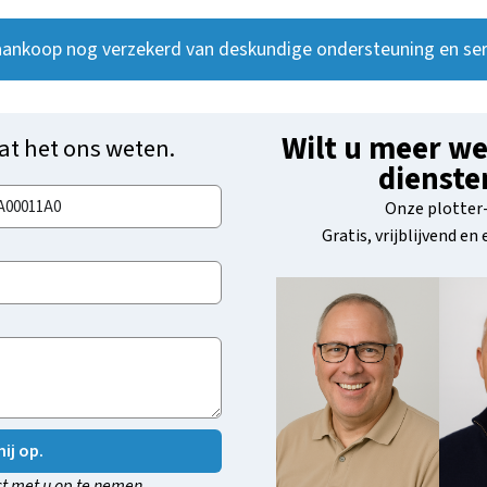
aankoop nog verzekerd van deskundige ondersteuning en ser
Wilt u meer we
at het ons weten.
dienste
Onze plotter-
Gratis, vrijblijvend en
ij op.
t met u op te nemen.