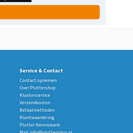
Service & Contact
Contact opnemen
Over Plottershop
Klantenservice
Verzendkosten
Betaalmethoden
Klantwaardering
Plotter Kennisbank
Mail:
info@plottershop.nl