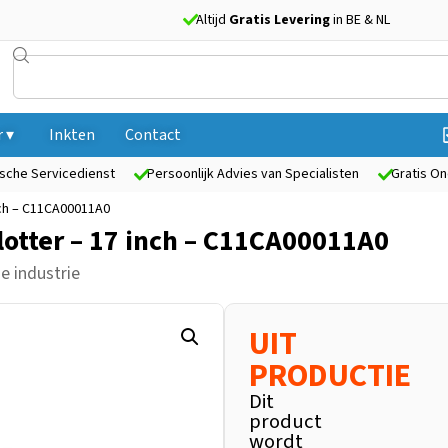
Altijd
Gratis Levering
in BE & NL
 ▾
Inkten
Contact
sche Servicedienst
Persoonlijk Advies van Specialisten
Gratis On
inch – C11CA00011A0
lotter – 17 inch – C11CA00011A0
e industrie
UIT
PRODUCTIE
Dit
product
wordt