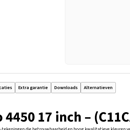
caties
Extra garantie
Downloads
Alternatieven
o 4450 17 inch – (C11
-tekeningen die betrouwbaarheid en hoog kwalitatieve kleuren ver