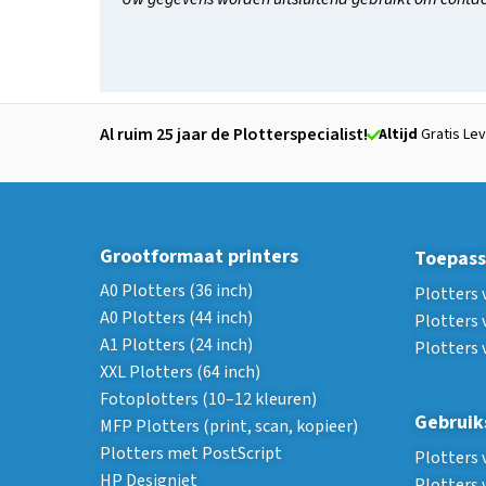
Al ruim 25 jaar de Plotterspecialist!
Altijd
Gratis Lev
Grootformaat printers
Toepass
A0 Plotters (36 inch)
Plotters 
A0 Plotters (44 inch)
Plotters 
A1 Plotters (24 inch)
Plotters 
XXL Plotters (64 inch)
Fotoplotters (10–12 kleuren)
Gebruik
MFP Plotters (print, scan, kopieer)
Plotters met PostScript
Plotters 
HP Designjet
Plotters 