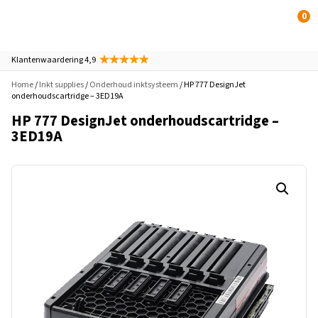
0
Klantenwaardering 4,9
Home
/
Inkt supplies
/
Onderhoud inktsysteem
/ HP 777 DesignJet
onderhoudscartridge – 3ED19A
HP 777 DesignJet onderhoudscartridge –
3ED19A