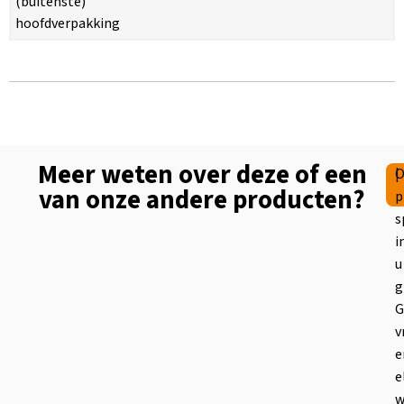
(buitenste)
hoofdverpakking
Meer weten over deze of een
|
O
van onze andere producten?
p
s
i
u
g
G
v
e
e
w