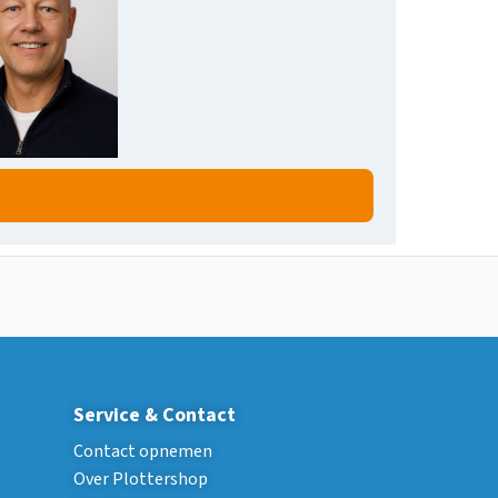
Service & Contact
Contact opnemen
Over Plottershop