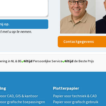
ij op.
t met u op te nemen.
Contactgegevens
ering in NL & BE
Altijd
Persoonlijke Service
Altijd
de Beste Prijs
ing
Plotterpapier
voor CAD, GIS & kantoor
Papier voor techniek & CAD
voor grafische toepassingen
Papier voor grafisch gebruik