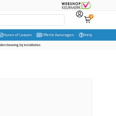
0
Huren of Leasen
Offerte Aanvragen
Help
dersteuning bij Installaties