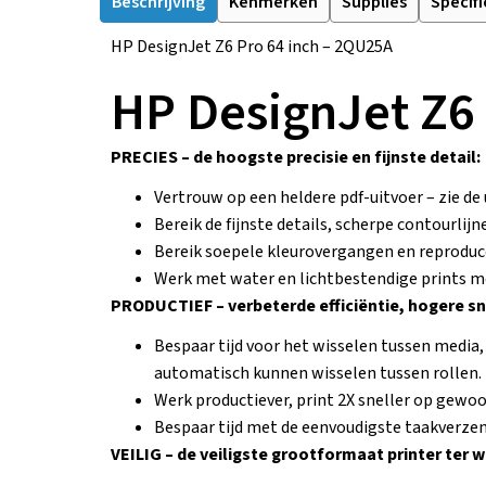
Beschrijving
Kenmerken
Supplies
Specifi
HP DesignJet Z6 Pro 64 inch – 2QU25A
HP DesignJet Z6
PRECIES – de hoogste precisie en fijnste detail:
Vertrouw op een heldere pdf-uitvoer – zie d
Bereik de fijnste details, scherpe contourli
Bereik soepele kleurovergangen en reproduc
Werk met water en lichtbestendige prints me
PRODUCTIEF – verbeterde efficiëntie, hogere sn
Bespaar tijd voor het wisselen tussen media
automatisch kunnen wisselen tussen rollen.
Werk productiever, print 2X sneller op gewoo
Bespaar tijd met de eenvoudigste taakverze
VEILIG – de veiligste grootformaat printer ter w