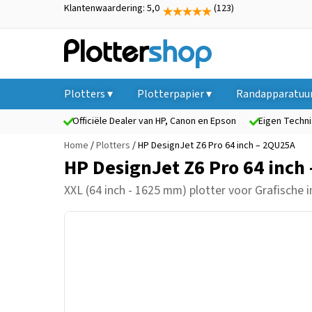
Klantenwaardering: 5,0
(123)
Plotters ▾
Plotterpapier ▾
Randapparatuur
Officiële Dealer van HP, Canon en Epson
Eigen Techni
Home
/
Plotters
/ HP DesignJet Z6 Pro 64 inch – 2QU25A
HP DesignJet Z6 Pro 64 inch
XXL (64 inch - 1625 mm) plotter
voor Grafische i