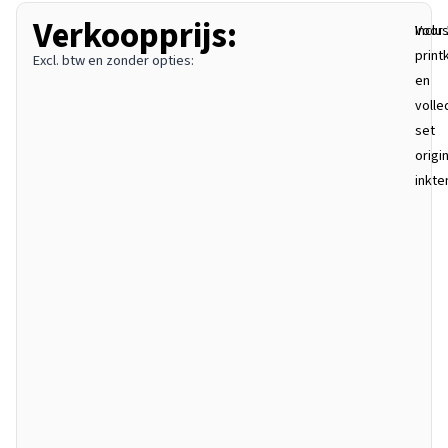
Verkoopprijs:
Inclu
Voor 
print
Excl. btw en zonder opties:
en
volle
set
origi
inkte