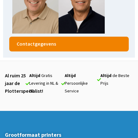
Contactgegevens
Al ruim 25
Altijd
Gratis
Altijd
Altijd
de Beste
jaar de
Levering in NL &
Persoonlijke
Prijs
Plotterspecialist!
BE
Service
Grootformaat printers