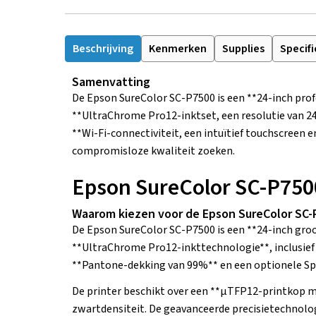
Beschrijving
Kenmerken
Supplies
Specifi
Samenvatting
De Epson SureColor SC-P7500 is een **24-inch prof
**UltraChrome Pro12-inktset, een resolutie van 24
**Wi-Fi-connectiviteit, een intuïtief touchscreen 
compromisloze kwaliteit zoeken.
Epson SureColor SC-P7500
Waarom kiezen voor de Epson SureColor SC-
De Epson SureColor SC-P7500 is een **24-inch gro
**UltraChrome Pro12-inkttechnologie**, inclusief 
**Pantone-dekking van 99%** en een optionele Spec
De printer beschikt over een **μTFP12-printkop me
zwartdensiteit. De geavanceerde precisietechnolog