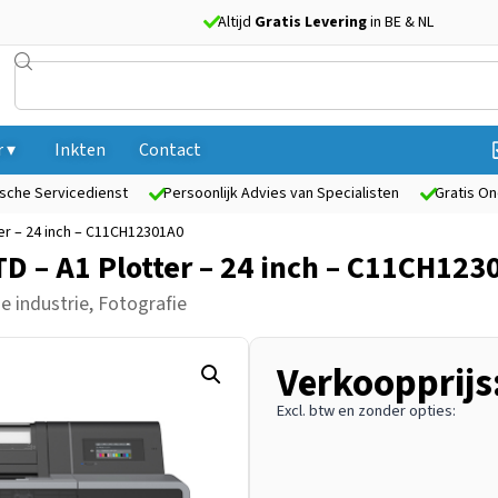
Altijd
Gratis Levering
in BE & NL
 ▾
Inkten
Contact
sche Servicedienst
Persoonlijk Advies van Specialisten
Gratis On
er – 24 inch – C11CH12301A0
D – A1 Plotter – 24 inch – C11CH123
e industrie, Fotografie
Verkoopprijs
Excl. btw en zonder opties: