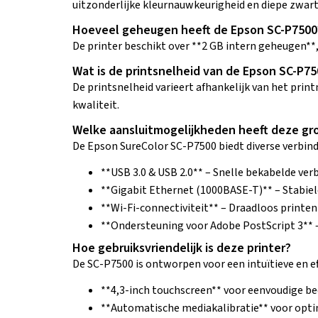
uitzonderlijke kleurnauwkeurigheid en diepe zwart
Hoeveel geheugen heeft de Epson SC-P7500
De printer beschikt over **2 GB intern geheugen**
Wat is de printsnelheid van de Epson SC-P75
De printsnelheid varieert afhankelijk van het print
kwaliteit.
Welke aansluitmogelijkheden heeft deze gr
De Epson SureColor SC-P7500 biedt diverse verbind
**USB 3.0 & USB 2.0** – Snelle bekabelde ver
**Gigabit Ethernet (1000BASE-T)** – Stabiel
**Wi-Fi-connectiviteit** – Draadloos printe
**Ondersteuning voor Adobe PostScript 3** 
Hoe gebruiksvriendelijk is deze printer?
De SC-P7500 is ontworpen voor een intuïtieve en e
**4,3-inch touchscreen** voor eenvoudige be
**Automatische mediakalibratie** voor optim