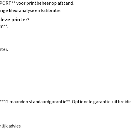
PORT** voor printbeheer op afstand.
ge kleuranalyse en kalibratie.
deze printer?
mm**.
ter.
*12 maanden standaardgarantie**. Optionele garantie-uitbreidin
ijk advies.