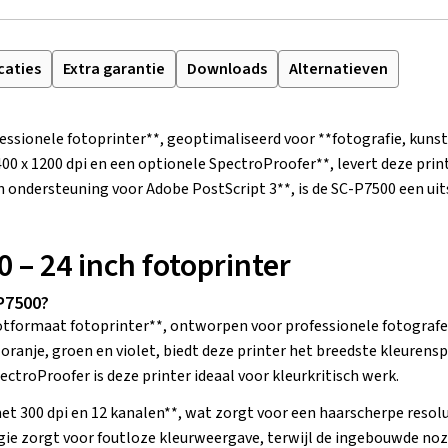
caties
Extra garantie
Downloads
Alternatieven
essionele fotoprinter**, geoptimaliseerd voor **fotografie, kuns
00 x 1200 dpi en een optionele SpectroProofer**, levert deze prin
en ondersteuning voor Adobe PostScript 3**, is de SC-P7500 een ui
 – 24 inch fotoprinter
P7500?
otformaat fotoprinter**, ontworpen voor professionele fotografe
oranje, groen en violet, biedt deze printer het breedste kleuren
troProofer is deze printer ideaal voor kleurkritisch werk.
t 300 dpi en 12 kanalen**, wat zorgt voor een haarscherpe resolu
ie zorgt voor foutloze kleurweergave, terwijl de ingebouwde nozz