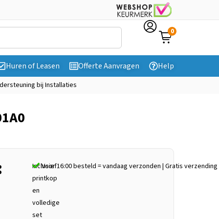
0
Huren of Leasen
Offerte Aanvragen
Help
dersteuning bij Installaties
01A0
:
Inclusief
Voor 16:00 besteld = vandaag verzonden | Gratis verzending
printkop
en
volledige
set