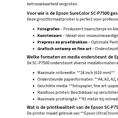
betrouwbaarheid vergroten.
Voor wie is de Epson SureColor SC-P7500 ges
Deze grootformaatprinter is perfect voor professi
Fotografen
– Produceert haarscherpe en kl
Kunstenaars
– Ideaal voor museumwaardige 
Prepress en proefdrukken
– Optimale Pant
Grafisch ontwerp en fine art
– Ondersteunt 
Welke formaten en media ondersteunt de E
De SC-P7500 ondersteunt diverse mediaformaten e
Maximale rolbreedte: **24 inch (610 mm)**.
Ondersteunde papierformaten: **A4, A3, A2,
Geschikte media: **fotopapier, fine art-papi
Randloos printen: Beschikbaar op verschille
Maximale printlengte: **91 meter bij rolmedi
Wat is de printkwaliteit van de Epson SC-P7
De printer maakt gebruik van **Epson UltraChrome Pr