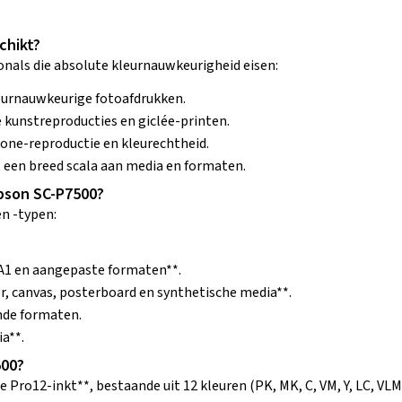
chikt?
onals die absolute kleurnauwkeurigheid eisen:
eurnauwkeurige fotoafdrukken.
kunstreproducties en giclée-printen.
one-reproductie en kleurechtheid.
een breed scala aan media en formaten.
pson SC-P7500?
n -typen:
 A1 en aangepaste formaten**.
er, canvas, posterboard en synthetische media**.
nde formaten.
a**.
500?
o12-inkt**, bestaande uit 12 kleuren (PK, MK, C, VM, Y, LC, VLM, G