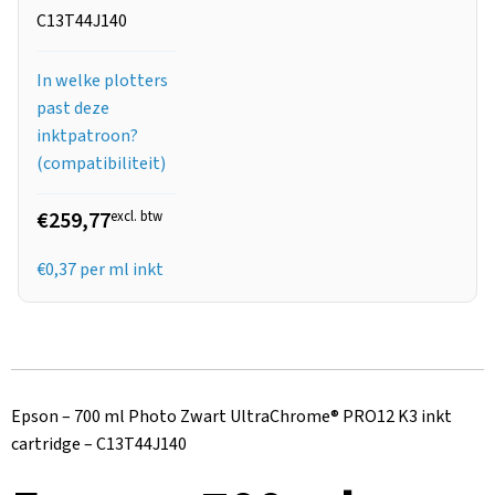
C13T44J140
In welke plotters
past deze
inktpatroon?
(compatibiliteit)
€259,77
excl. btw
€
0,37
per ml inkt
Epson – 700 ml Photo Zwart UltraChrome® PRO12 K3 inkt
cartridge – C13T44J140