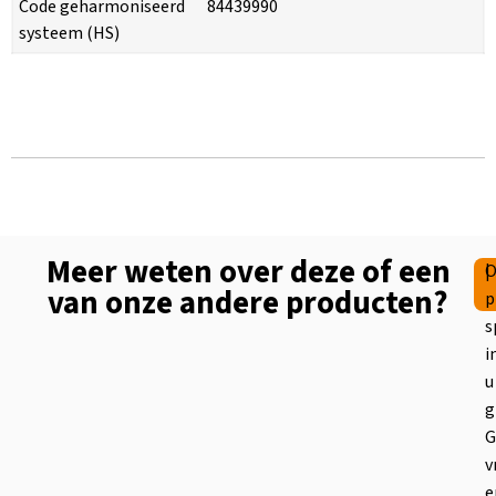
Code geharmoniseerd
84439990
systeem (HS)
Meer weten over deze of een
|
O
van onze andere producten?
p
s
i
u
g
G
v
e