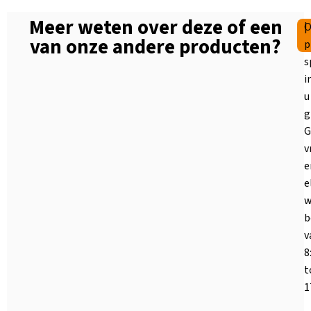
Meer weten over deze of een
|
O
van onze andere producten?
p
s
i
u
g
G
v
e
e
w
b
v
8
t
1