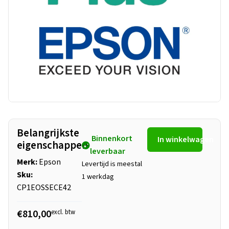
Belangrijkste
Binnenkort
In winkelwagen
eigenschappen
leverbaar
Merk:
Epson
Levertijd is meestal
Sku:
1 werkdag
CP1EOSSECE42
€810,00
excl. btw