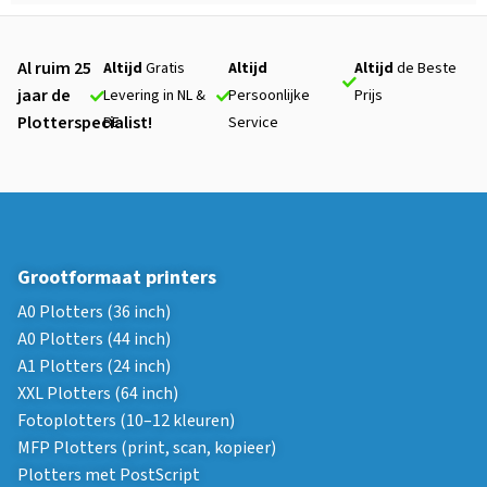
Al ruim 25
Altijd
Gratis
Altijd
Altijd
de Beste
jaar de
Levering in NL &
Persoonlijke
Prijs
Plotterspecialist!
BE
Service
Grootformaat printers
A0 Plotters (36 inch)
A0 Plotters (44 inch)
A1 Plotters (24 inch)
XXL Plotters (64 inch)
Fotoplotters (10–12 kleuren)
MFP Plotters (print, scan, kopieer)
Plotters met PostScript