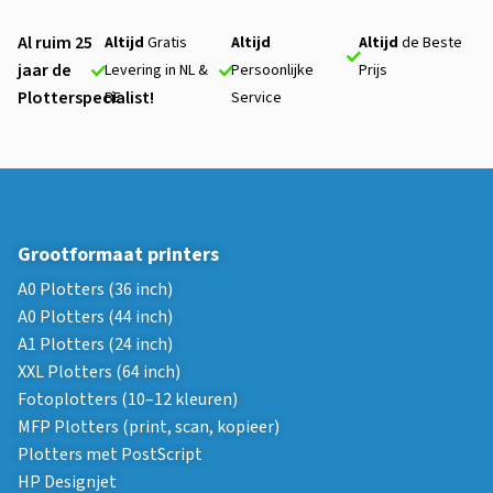
Al ruim 25
Altijd
Gratis
Altijd
Altijd
de Beste
jaar de
Levering in NL &
Persoonlijke
Prijs
Plotterspecialist!
BE
Service
Grootformaat printers
A0 Plotters (36 inch)
A0 Plotters (44 inch)
A1 Plotters (24 inch)
XXL Plotters (64 inch)
Fotoplotters (10–12 kleuren)
MFP Plotters (print, scan, kopieer)
Plotters met PostScript
HP Designjet