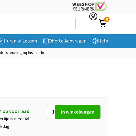
0
Huren of Leasen
Offerte Aanvragen
Help
dersteuning bij Installaties
4 op voorraad
In winkelwagen
ertijd is meestal 1
rkdag