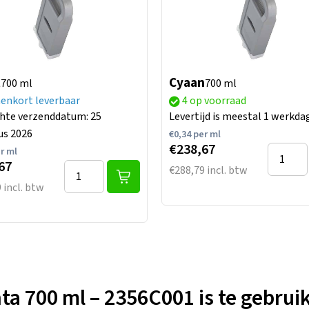
t
Cyaan
700 ml
700 ml
enkort leverbaar
4 op voorraad
hte verzenddatum: 25
Levertijd is meestal 1 werkda
us 2026
€
0,34
per ml
€238,67
r ml
67
€288,79 incl. btw
 incl. btw
 700 ml – 2356C001 is te gebruike