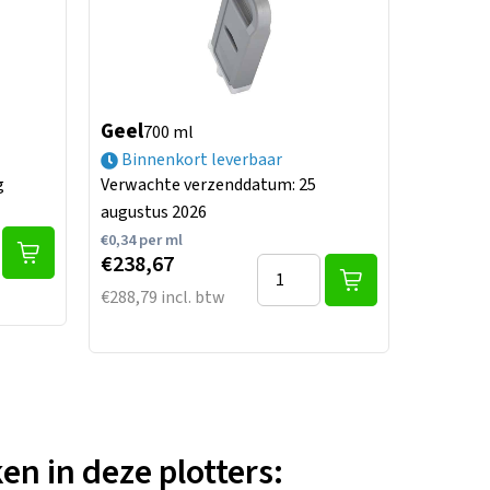
Geel
700 ml
Binnenkort leverbaar
g
Verwachte verzenddatum: 25
augustus 2026
€
0,34
per ml
€238,67
€288,79 incl. btw
n in deze plotters: