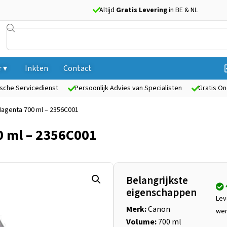
Altijd
Gratis Levering
in BE & NL
 ▾
Inkten
Contact
sche Servicedienst
Persoonlijk Advies van Specialisten
Gratis On
Magenta 700 ml – 2356C001
 ml – 2356C001
Belangrijkste
eigenschappen
Lev
Merk:
Canon
we
Volume:
700 ml