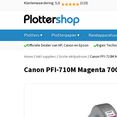
Klantenwaardering: 5,0
(123)
Plotters ▾
Plotterpapier ▾
Randapparatuur
Officiële Dealer van HP, Canon en Epson
Eigen Techni
Home
/
Inkt supplies
/
Grote inktpatroon
/ Canon PFI-710M 
Canon PFI-710M Magenta 700