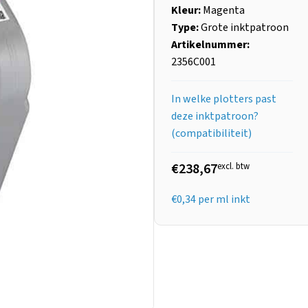
Kleur:
Magenta
Type:
Grote inktpatroon
Artikelnummer:
2356C001
In welke plotters past
deze inktpatroon?
(compatibiliteit)
€238,67
excl. btw
€
0,34
per ml inkt