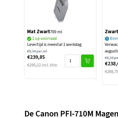
Mat Zwart
Zwar
700 ml
1 op voorraad
Binn
Levertijd is meestal 1 werkdag
Verwac
august
€
0,34
per ml
€239,85
€
0,34
pe
€238,
€290,22 incl. btw
€288,79
De Canon PFI-710M Magenta