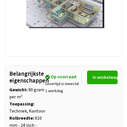
Belangrijkste
Op voorraad
In winkelwagen
eigenschappen
Levertijd is meestal
Gewicht:
90 gram
1 werkdag
per m²
Toepassing:
Techniek, Kantoor
Rolbreedte:
610
mm - 24 inch -