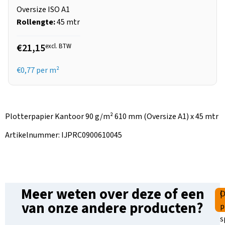
Oversize ISO A1
Rollengte:
45 mtr
€21,15
excl. BTW
€
0,77
per m²
Plotterpapier Kantoor 90 g/m² 610 mm (Oversize A1) x 45 mtr
Artikelnummer: IJPRC0900610045
Meer weten over deze of een
|
O
van onze andere producten?
p
s