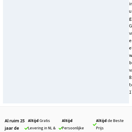
i
u
g
G
v
e
e
w
b
v
8
t
1
Al ruim 25
Altijd
Gratis
Altijd
Altijd
de Beste
jaar de
Levering in NL &
Persoonlijke
Prijs