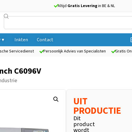
Altijd
Gratis Levering
in BE & NL
 ▾
Inkten
Contact
sche Servicedienst
Persoonlijk Advies van Specialisten
Gratis On
inch C6096V
ndustrie
UIT
PRODUCTIE
Dit
product
wordt