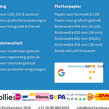
ing
Plotterpapier
voor CAD, GIS & kantoor
Papier voor techniek & CAD
voor grafische toepassingen
Papier voor grafisch gebruik
voor fotografie & fine art
Rolbreedte 594 mm (A1/A2)
Rolbreedte 610 mm (24 inch)
Rolbreedte 841 mm (A0/A1)
sintensiteit
Rolbreedte 914 mm (36 inch)
Bekijk alle plotterpapier
voor incidenteel gebruik
voor regelmatig gebruik
voor intensief gebruik
Klantenwaardering:
5,0
(123)
 voor productie-omgevingen
 Plottershop 2026
+31 (0) 85 800 6555
info@plottershop.