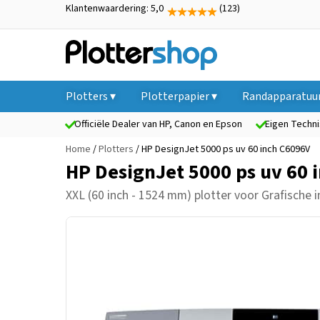
Klantenwaardering: 5,0
(123)
Plotters ▾
Plotterpapier ▾
Randapparatuur
Officiële Dealer van HP, Canon en Epson
Eigen Techni
Home
/
Plotters
/ HP DesignJet 5000 ps uv 60 inch C6096V
HP DesignJet 5000 ps uv 60 
XXL (60 inch - 1524 mm) plotter
voor Grafische i