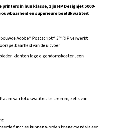
rinters in hun klasse, zijn HP Designjet 5000-
trouwbaarheid en superieure beeldkwaliteit
gebouwde Adobe® Postscript® 3™ RIP verwerkt
voorspelbaarheid van de uitvoer.
 bieden klanten lage eigendomskosten, een
aten van fotokwaliteit te creëren, zelfs van
nc.
ceerde functies kunnen worden toegevoegd via een