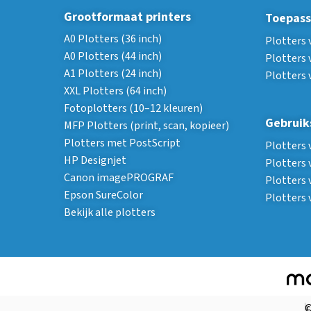
Grootformaat printers
Toepass
A0 Plotters (36 inch)
Plotters 
A0 Plotters (44 inch)
Plotters 
A1 Plotters (24 inch)
Plotters 
XXL Plotters (64 inch)
Fotoplotters (10–12 kleuren)
Gebruik
MFP Plotters (print, scan, kopieer)
Plotters met PostScript
Plotters 
HP Designjet
Plotters 
Canon imagePROGRAF
Plotters 
Epson SureColor
Plotters
Bekijk alle plotters
©