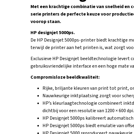
Met een krachtige combinatie van snelheid en c
serie printers de perfecte keuze voor product
voorop staan.
HP designjet 5000ps.
De HP Designjet 5000ps-printer biedt krachtige m
terwijl de printer aan het printen is, wat zorgt v
Exclusieve HP Designjet beeldtechnologie levert 
gebruiksvriendelijke interface en een hoge mate v
Compromisloze beeldkwaliteit:
Rijke, briljante kleuren van print tot print,
Nauwkeurige inktplaatsing zorgt voor scherpe
HP’s kleurlaagtechnologie combineert inktdr
dichtbij voor een resolutie van 1200 × 600 dpi.
HP Designjet 5000ps kalibreert automatisc
HP Designjet 5000ps biedt emulatie van offs
HP Designjet 5000 reproduceert nauwkeurig 