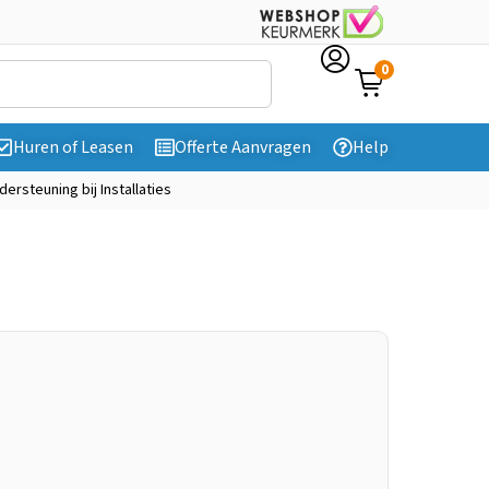
0
Huren of Leasen
Offerte Aanvragen
Help
dersteuning bij Installaties