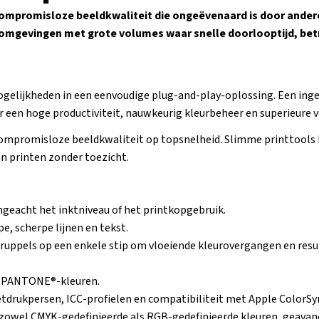
ompromisloze beeldkwaliteit die ongeëvenaard is door andere p
ieomgevingen met grote volumes waar snelle doorlooptijd, be
ogelijkheden in een eenvoudige plug-and-play-oplossing. Een in
oor een hoge productiviteit, nauwkeurig kleurbeheer en superieure 
compromisloze beeldkwaliteit op topsnelheid. Slimme printtools
an printen zonder toezicht.
 ongeacht het inktniveau of het printkopgebruik.
, scherpe lijnen en tekst.
uppels op een enkele stip om vloeiende kleurovergangen en result
h PANTONE®-kleuren.
etdrukpersen, ICC-profielen en compatibiliteit met Apple ColorSy
zowel CMYK-gedefinieerde als RGB-gedefinieerde kleuren, geavan