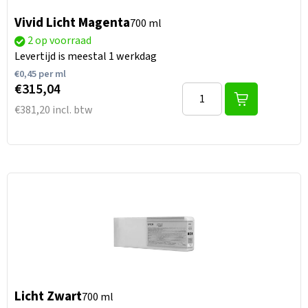
Vivid Licht Magenta
700 ml
2 op voorraad
Levertijd is meestal 1 werkdag
€
0,45
per ml
€315,04
€381,20 incl. btw
Licht Zwart
700 ml