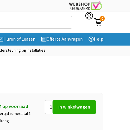
0
Huren of Leasen
Offerte Aanvragen
Help
dersteuning bij Installaties
4 op voorraad
In winkelwagen
ertijd is meestal 1
rkdag