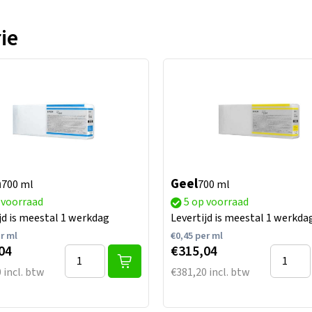
ie
n
Geel
700 ml
700 ml
 voorraad
5 op voorraad
jd is meestal 1 werkdag
Levertijd is meestal 1 werkda
r ml
€
0,45
per ml
04
€315,04
 incl. btw
€381,20 incl. btw