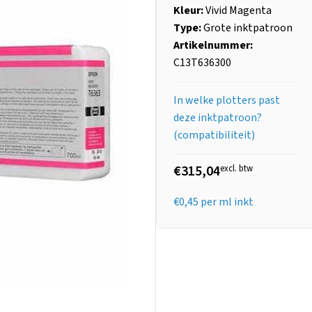
Kleur:
Vivid Magenta
Type:
Grote inktpatroon
Artikelnummer:
C13T636300
In welke plotters past
deze inktpatroon?
(compatibiliteit)
€315,04
excl. btw
€
0,45
per ml inkt