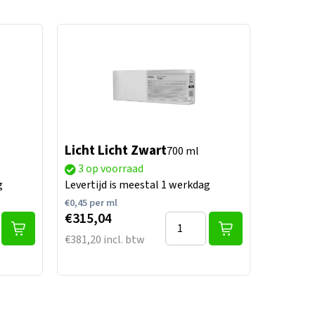
Licht Licht Zwart
700 ml
3 op voorraad
g
Levertijd is meestal 1 werkdag
€
0,45
per ml
€315,04
€381,20 incl. btw