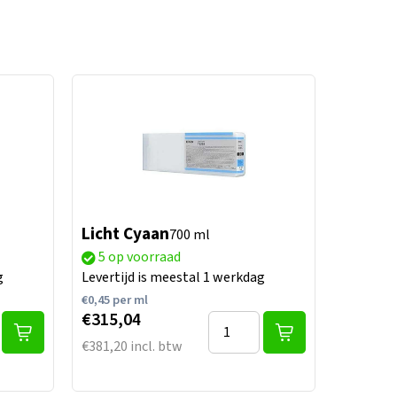
Licht Cyaan
700 ml
5 op voorraad
g
Levertijd is meestal 1 werkdag
€
0,45
per ml
€315,04
€381,20 incl. btw