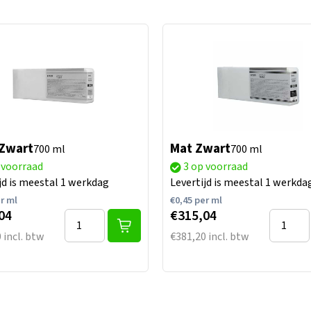
 Zwart
Mat Zwart
700 ml
700 ml
 voorraad
3 op voorraad
jd is meestal 1 werkdag
Levertijd is meestal 1 werkda
r ml
€
0,45
per ml
04
€315,04
 incl. btw
€381,20 incl. btw