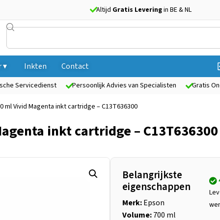
Altijd
Gratis Levering
in BE & NL
 ▾
Inkten
Contact
sche Servicedienst
Persoonlijk Advies van Specialisten
Gratis On
0 ml Vivid Magenta inkt cartridge – C13T636300
Magenta inkt cartridge – C13T636300
Belangrijkste
eigenschappen
Lev
Merk:
Epson
we
Volume:
700 ml