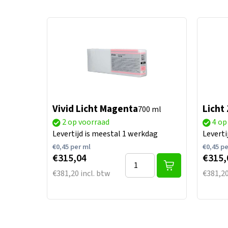
Vivid Licht Magenta
Licht
700 ml
2 op voorraad
4 op
Levertijd is meestal 1 werkdag
Leverti
€
0,45
per ml
€
0,45
pe
€315,04
€315,
€381,20 incl. btw
€381,20