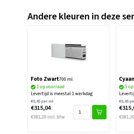
Andere kleuren in deze ser
Foto Zwart
Cyaa
700 ml
1 op voorraad
3 op
Levertijd is meestal 1 werkdag
Leverti
€
0,45
per ml
€
0,45
pe
€315,04
€315,
€381,20 incl. btw
€381,20