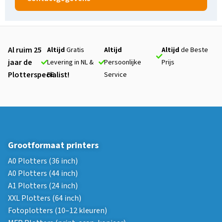
Al ruim 25
Altijd
Gratis
Altijd
Altijd
de Beste
jaar de
Levering in NL &
Persoonlijke
Prijs
Plotterspecialist!
BE
Service
Grootformaat printers
A0 Plotters (36 inch)
A0 Plotters (44 inch)
A1 Plotters (24 inch)
XXL Plotters (64 inch)
Fotoplotters (10–12 kleuren)