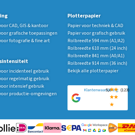
ing
Plotterpapier
voor CAD, GIS & kantoor
Papier voor techniek & CAD
voor grafische toepassingen
Papier voor grafisch gebruik
voor fotografie & fine art
Rolbreedte 594 mm (A1/A2)
Rolbreedte 610 mm (24 inch)
Rolbreedte 841 mm (A0/A1)
sintensiteit
Rolbreedte 914 mm (36 inch)
Bekijk alle plotterpapier
voor incidenteel gebruik
voor regelmatig gebruik
voor intensief gebruik
Klantenwaardering:
5,0
(123)
 voor productie-omgevingen