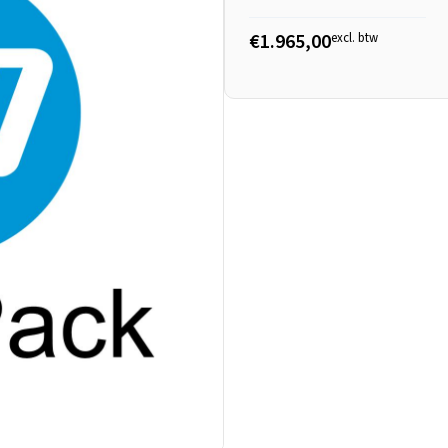
€1.965,00
excl. btw