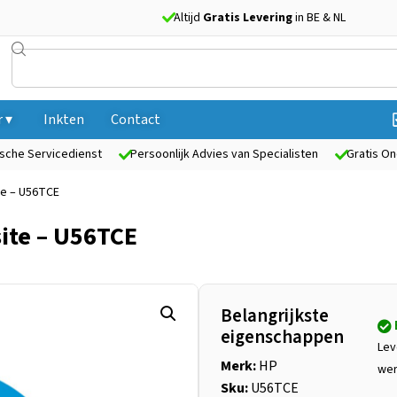
Altijd
Gratis Levering
in BE & NL
 ▾
Inkten
Contact
sche Servicedienst
Persoonlijk Advies van Specialisten
Gratis On
te – U56TCE
ite – U56TCE
Belangrijkste
eigenschappen
Lev
Merk:
HP
we
Sku:
U56TCE