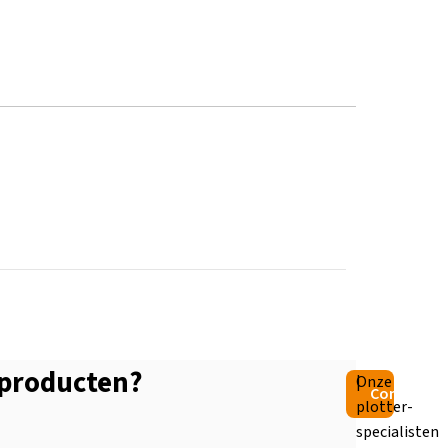
 producten?
|
Onze
Contactge
plotter-
specialisten