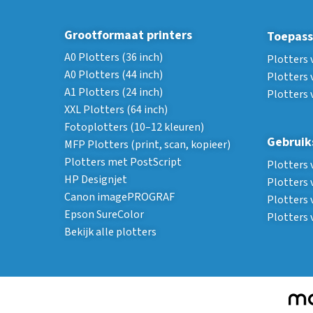
Grootformaat printers
Toepass
A0 Plotters (36 inch)
Plotters 
A0 Plotters (44 inch)
Plotters 
A1 Plotters (24 inch)
Plotters 
XXL Plotters (64 inch)
Fotoplotters (10–12 kleuren)
Gebruik
MFP Plotters (print, scan, kopieer)
Plotters met PostScript
Plotters 
HP Designjet
Plotters 
Canon imagePROGRAF
Plotters 
Epson SureColor
Plotters
Bekijk alle plotters