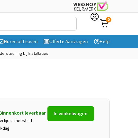
0
Huren of Leasen
Offerte Aanvragen
Help
dersteuning bij Installaties
Binnenkort leverbaar
In winkelwagen
ertijd is meestal 1
rkdag