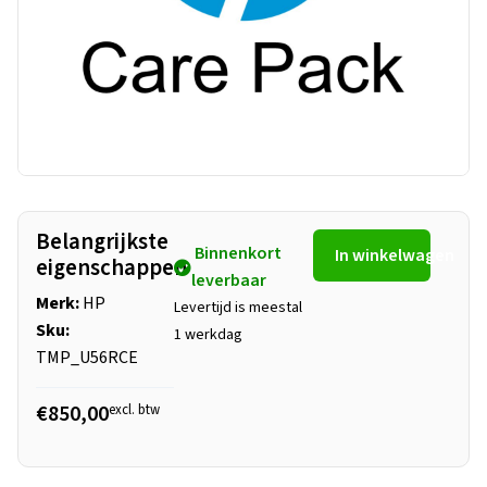
Belangrijkste
Binnenkort
In winkelwagen
eigenschappen
leverbaar
Merk:
HP
Levertijd is meestal
Sku:
1 werkdag
TMP_U56RCE
€850,00
excl. btw