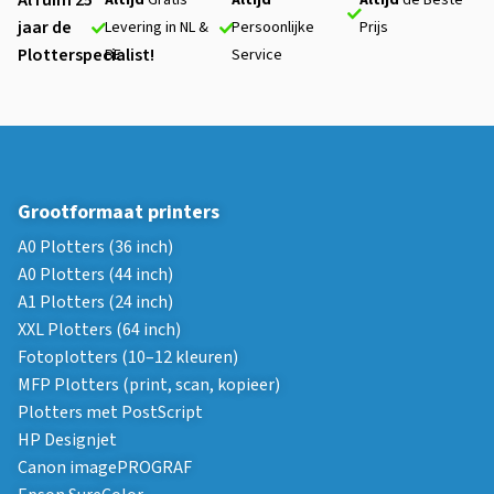
Al ruim 25
Altijd
Gratis
Altijd
Altijd
de Beste
jaar de
Levering in NL &
Persoonlijke
Prijs
Plotterspecialist!
BE
Service
Grootformaat printers
A0 Plotters (36 inch)
A0 Plotters (44 inch)
A1 Plotters (24 inch)
XXL Plotters (64 inch)
Fotoplotters (10–12 kleuren)
MFP Plotters (print, scan, kopieer)
Plotters met PostScript
HP Designjet
Canon imagePROGRAF