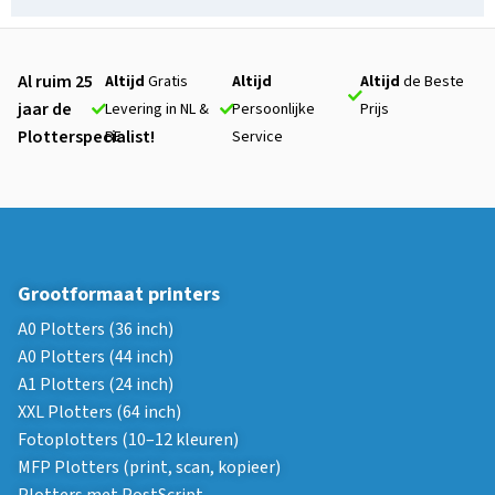
Al ruim 25
Altijd
Gratis
Altijd
Altijd
de Beste
jaar de
Levering in NL &
Persoonlijke
Prijs
Plotterspecialist!
BE
Service
Grootformaat printers
A0 Plotters (36 inch)
A0 Plotters (44 inch)
A1 Plotters (24 inch)
XXL Plotters (64 inch)
Fotoplotters (10–12 kleuren)
MFP Plotters (print, scan, kopieer)
Plotters met PostScript