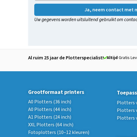
Ja, neem contact met m
Uw gegevens worden uitsluitend gebruikt om contac
Al ruim 25 jaar de Plotterspecialist!
Altijd
Gratis Lev
Grootformaat printers
Toepass
A0 Plotters (36 inch)
Plotters 
A0 Plotters (44 inch)
Plotters 
A1 Plotters (24 inch)
Plotters 
XXL Plotters (64 inch)
Fotoplotters (10–12 kleuren)