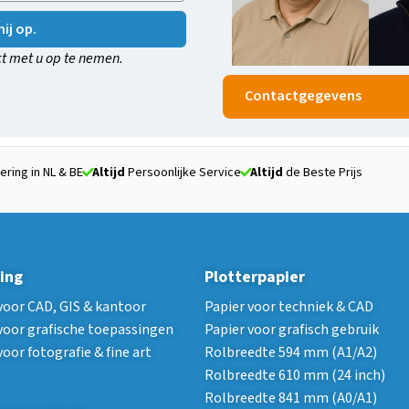
ij op.
t met u op te nemen.
Contactgegevens
ering in NL & BE
Altijd
Persoonlijke Service
Altijd
de Beste Prijs
ing
Plotterpapier
voor CAD, GIS & kantoor
Papier voor techniek & CAD
voor grafische toepassingen
Papier voor grafisch gebruik
voor fotografie & fine art
Rolbreedte 594 mm (A1/A2)
Rolbreedte 610 mm (24 inch)
Rolbreedte 841 mm (A0/A1)