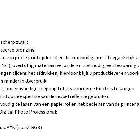
n scherp zwart
uceerde bronzing
n van grote printopdrachten die eenvoudig direct toegankelijk zij
42”), overtollig materiaal verwijderen niet nodig, een besparing v
en tijdens het afdrukken, hierdoor blijft u productiever en voork
n minder inktverbruik.
l, om eenvoudige toegang tot geavanceerde functies te krijgen.
emd op de expertise van de desbetreffende gebruiker.
voudig te laden van een papierrol en het bedienen van de printer a
Digital Photo Professional:
nu CMYK (naast RGB)