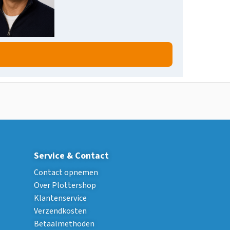
Service & Contact
Contact opnemen
Over Plottershop
Klantenservice
Verzendkosten
Betaalmethoden