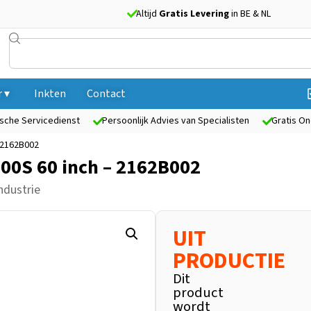
Altijd
Gratis Levering
in BE & NL
 ▾
Inkten
Contact
sche Servicedienst
Persoonlijk Advies van Specialisten
Gratis On
 2162B002
0S 60 inch – 2162B002
ndustrie
UIT
PRODUCTIE
Dit
product
wordt