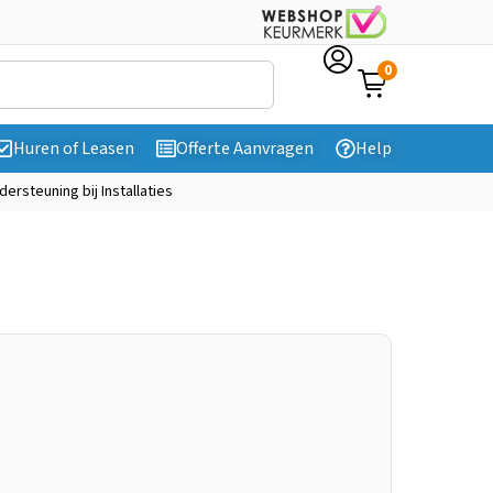
0
Huren of Leasen
Offerte Aanvragen
Help
dersteuning bij Installaties