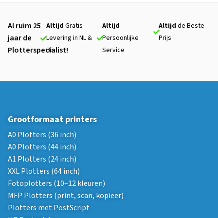
Al ruim 25
Altijd
Gratis
Altijd
Altijd
de Beste
jaar de
Levering in NL &
Persoonlijke
Prijs
Plotterspecialist!
BE
Service
Grootformaat printers
A0 Plotters (36 inch)
A0 Plotters (44 inch)
A1 Plotters (24 inch)
XXL Plotters (64 inch)
Fotoplotters (10–12 kleuren)
MFP Plotters (print, scan, kopieer)
Plotters met PostScript