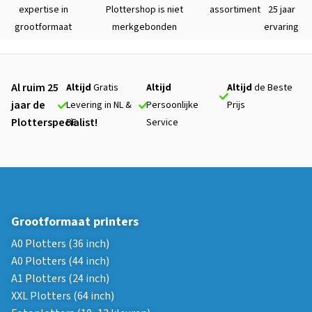
expertise in
Plottershop is niet
assortiment
25 jaar
grootformaat
merkgebonden
ervaring
Al ruim 25
Altijd
Gratis
Altijd
Altijd
de Beste
jaar de
Levering in NL &
Persoonlijke
Prijs
Plotterspecialist!
BE
Service
Grootformaat printers
A0 Plotters (36 inch)
A0 Plotters (44 inch)
A1 Plotters (24 inch)
XXL Plotters (64 inch)