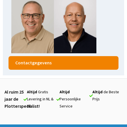
Contactgegevens
Al ruim 25
Altijd
Gratis
Altijd
Altijd
de Beste
jaar de
Levering in NL &
Persoonlijke
Prijs
Plotterspecialist!
BE
Service