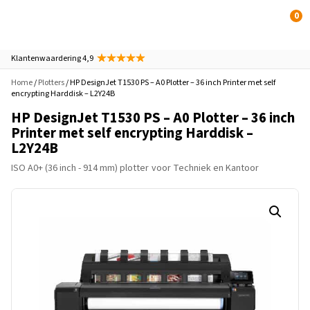
0
Klantenwaardering 4,9
Home
/
Plotters
/ HP DesignJet T1530 PS – A0 Plotter – 36 inch Printer met self
encrypting Harddisk – L2Y24B
HP DesignJet T1530 PS – A0 Plotter – 36 inch
Printer met self encrypting Harddisk –
L2Y24B
ISO A0+ (36 inch - 914 mm) plotter
voor Techniek en Kantoor