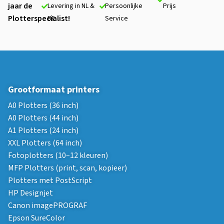
jaar de
Levering in NL &
Persoonlijke
Prijs
Plotterspecialist!
BE
Service
Grootformaat printers
A0 Plotters (36 inch)
A0 Plotters (44 inch)
A1 Plotters (24 inch)
XXL Plotters (64 inch)
Fotoplotters (10–12 kleuren)
MFP Plotters (print, scan, kopieer)
Plotters met PostScript
HP Designjet
Canon imagePROGRAF
Epson SureColor