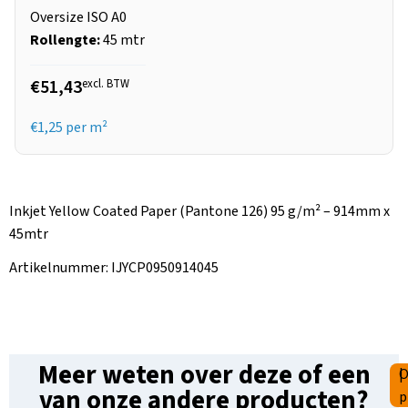
Oversize ISO A0
Rollengte:
45 mtr
€51,43
excl. BTW
€
1,25
per m²
Inkjet Yellow Coated Paper (Pantone 126) 95 g/m² – 914mm x
45mtr
Artikelnummer: IJYCP0950914045
Meer weten over deze of een
|
O
van onze andere producten?
p