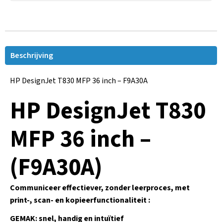
Beschrijving
HP DesignJet T830 MFP 36 inch – F9A30A
HP DesignJet T830
MFP 36 inch –
(F9A30A)
Communiceer effectiever, zonder leerproces, met
print-, scan- en kopieerfunctionaliteit :
GEMAK: snel, handig en intuïtief