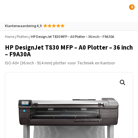
0
Klantenwaardering 4,9
Home
/
Plotters
/ HP DesignJet T830 MFP – A0 Plotter – 36 inch – F9A30A
HP DesignJet T830 MFP – A0 Plotter – 36 inch
– F9A30A
ISO A0+ (36 inch - 914 mm) plotter
voor Techniek en Kantoor