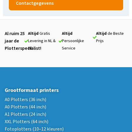
Contactgegevens
Al ruim 25
Altijd
Gratis
Altijd
Altijd
de Beste
jaar de
Levering in NL &
Persoonlijke
Prijs
Plotterspecialist!
BE
Service
Grootformaat printers
A0 Plotters (36 inch)
A0 Plotters (44 inch)
A1 Plotters (24 inch)
XXL Plotters (64 inch)
Fotoplotters (10–12 kleuren)