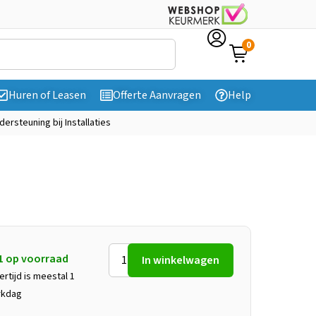
0
Huren of Leasen
Offerte Aanvragen
Help
dersteuning bij Installaties
1 op voorraad
In winkelwagen
ertijd is meestal 1
rkdag