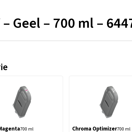
 – Geel – 700 ml – 64
ie
Magenta
Chroma Optimizer
700 ml
700 ml