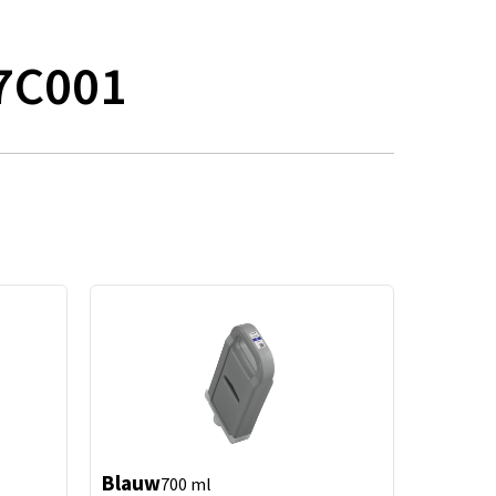
47C001
Blauw
700 ml