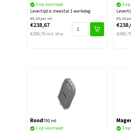
3 op voorraad
2 op
Levertijd is meestal 1 werkdag
Leverti
€
0,34
per ml
€
0,34
pe
€238,67
€238,
€288,79 incl. btw
€288,79
Rood
Mage
700 ml
1 op voorraad
3 op