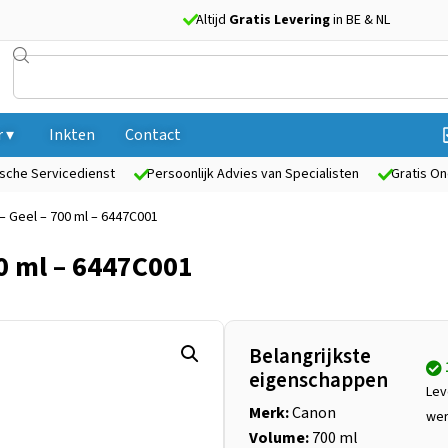
Altijd
Gratis Levering
in BE & NL
 ▾
Inkten
Contact
sche Servicedienst
Persoonlijk Advies van Specialisten
Gratis On
 – Geel – 700 ml – 6447C001
00 ml – 6447C001
Belangrijkste
eigenschappen
Lev
Merk:
Canon
we
Volume:
700 ml