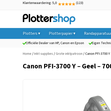
Klantenwaardering: 5,0
(123)
Plotters ▾
Plotterpapier ▾
Randapparatuur
Officiële Dealer van HP, Canon en Epson
Eigen Techni
Home
/
Inkt supplies
/
Grote inktpatroon
/ Canon PFI-3700 Y
Canon PFI-3700 Y – Geel – 7