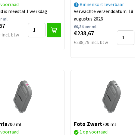
 voorraad
Binnenkort leverbaar
jd is meestal 1 werkdag
Verwachte verzenddatum: 18
augustus 2026
r ml
67
€
0,34
per ml
€238,67
 incl. btw
€288,79 incl. btw
nta
Foto Zwart
700 ml
700 ml
 voorraad
1 op voorraad