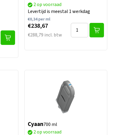
2 op voorraad
Levertijd is meestal 1 werkdag
€
0,34
per ml
€238,67
€288,79 incl. btw
Cyaan
700 ml
2 op voorraad