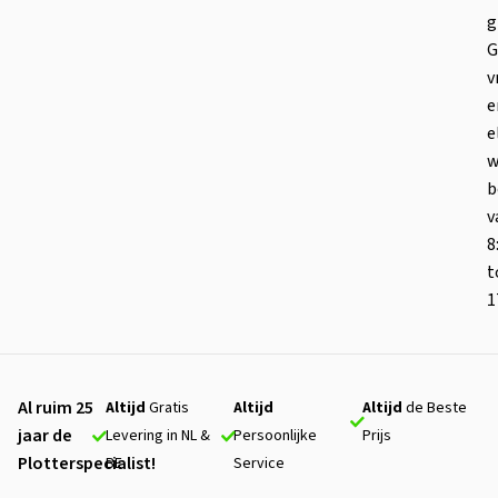
g
G
v
e
e
w
b
v
8
t
1
Al ruim 25
Altijd
Gratis
Altijd
Altijd
de Beste
jaar de
Levering in NL &
Persoonlijke
Prijs
Plotterspecialist!
BE
Service