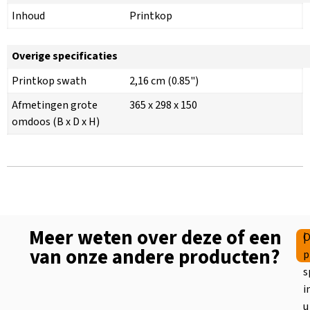
Inhoud
Printkop
Overige specificaties
Printkop swath
2,16 cm (0.85")
Afmetingen grote
365 x 298 x 150
omdoos (B x D x H)
Meer weten over deze of een
|
O
van onze andere producten?
p
s
i
u