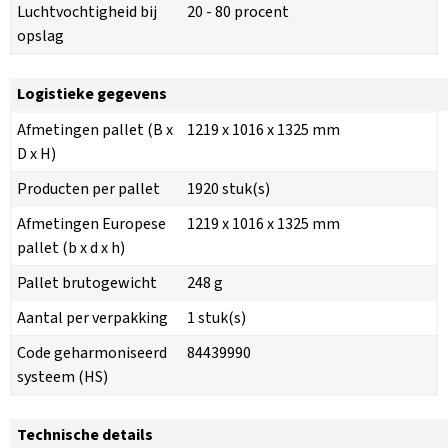
Luchtvochtigheid bij
20 - 80 procent
opslag
Logistieke gegevens
Afmetingen pallet (B x
1219 x 1016 x 1325 mm
D x H)
Producten per pallet
1920 stuk(s)
Afmetingen Europese
1219 x 1016 x 1325 mm
pallet (b x d x h)
Pallet brutogewicht
248 g
Aantal per verpakking
1 stuk(s)
Code geharmoniseerd
84439990
systeem (HS)
Technische details