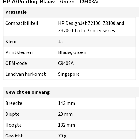
HP 70 Printkop Blauw – Groen – C9408A:
Prestatie
Compatibiliteit
HP DesignJet Z2100, Z3100 and
Z3200 Photo Printer series
Kleur
Ja
Printkleuren
Blauw, Groen
OEM-code
C9408A
Land van herkomst
Singapore
Gewicht en omvang
Breedte
143 mm
Diepte
28 mm
Hoogte
132 mm
Gewicht
70 g