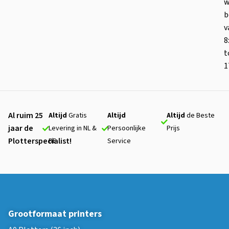
w
b
v
8
t
1
Al ruim 25
Altijd
Gratis
Altijd
Altijd
de Beste
jaar de
Levering in NL &
Persoonlijke
Prijs
Plotterspecialist!
BE
Service
Grootformaat printers