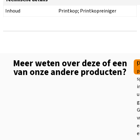
Inhoud
Printkop; Printkopreiniger
Meer weten over deze of een
|
O
van onze andere producten?
p
s
i
u
g
G
v
e
e