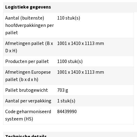
Logistieke gegevens
Aantal (buitenste)
110 stuk(s)
hoofdverpakkingen per
pallet
Afmetingen pallet (B x
1001 x 1410 x 1113 mm
D x H)
Producten per pallet
1100 stuk(s)
Afmetingen Europese
1001 x 1410 x 1113 mm
pallet (b x d x h)
Pallet brutogewicht
703 g
Aantal per verpakking
1 stuk(s)
Code geharmoniseerd
84439990
systeem (HS)
Technische details