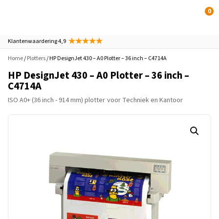
0
Klantenwaardering 4,9
Home
/
Plotters
/ HP DesignJet 430 – A0 Plotter – 36 inch – C4714A
HP DesignJet 430 – A0 Plotter – 36 inch –
C4714A
ISO A0+ (36 inch - 914 mm) plotter
voor Techniek en Kantoor