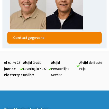
Contactgegevens
Al ruim 25
Altijd
Gratis
Altijd
Altijd
de Beste
jaar de
Levering in NL &
Persoonlijke
Prijs
Plotterspecialist!
BE
Service