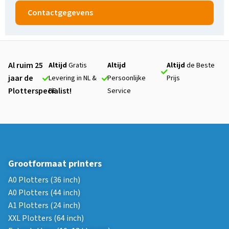
Contactgegevens
Al ruim 25
Altijd
Gratis
Altijd
Altijd
de Beste
jaar de
Levering in NL &
Persoonlijke
Prijs
Plotterspecialist!
BE
Service
Grootformaat printers
A0 Plotters (36 inch)
A0 Plotters (44 inch)
A1 Plotters (24 inch)
XXL Plotters (64 inch)