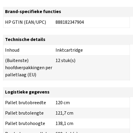
Brand-specifieke functies
HP GTIN (EAN/UPC)
888182347904
Technische details
Inhoud
Inktcartridge
(Buitenste)
12 stuk(s)
hoofdverpakkingen per
palletlaag (EU)
Logistieke gegevens
Pallet brutobreedte
120 cm
Pallet brutolengte
121,7 cm
Pallet brutohoogte
138,1 cm