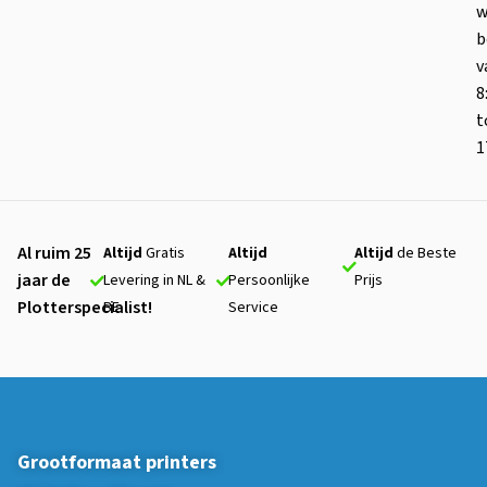
w
b
v
8
t
1
Al ruim 25
Altijd
Gratis
Altijd
Altijd
de Beste
jaar de
Levering in NL &
Persoonlijke
Prijs
Plotterspecialist!
BE
Service
Grootformaat printers