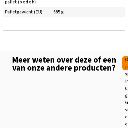
pallet (b x d x h)
Palletgewicht (EU)
685 g
Meer weten over deze of een
|
O
van onze andere producten?
p
s
i
u
g
G
v
e
e