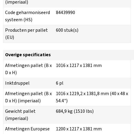
(imperiaal)
Code geharmoniseerd
84439990
systeem (HS)
Producten per pallet
600 stuk(s)
(EU)
Overige specificaties
Afmetingen pallet (B x
1016 x 1217 x 1381 mm
D x H)
Inktdruppel
6 pl
Afmetingen pallet (B x
1016 x 1219,2 x 1381,8 mm (40 x 48 x
D x H) (imperiaal)
54.4")
Gewicht pallet
684,9 kg (1510 lbs)
(imperiaal)
Afmetingen Europese
1200 x 1217 x 1381 mm