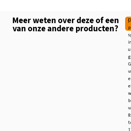
Meer weten over deze of een
|
O
van onze andere producten?
p
s
i
u
g
G
v
e
e
w
b
v
8
t
1