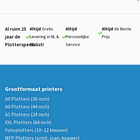
Al ruim 25
Altijd
Gratis
Altijd
Altijd
de Beste
jaar de
Levering in NL &
Persoonlijke
Prijs
Plotterspecialist!
BE
Service
Grootformaat printers
A0 Plotters (36 inch)
A0 Plotters (44 inch)
A1 Plotters (24 inch)
XXL Plotters (64 inch)
Fotoplotters (10–12 kleuren)
MFP Plotters (print, scan, kopieer)