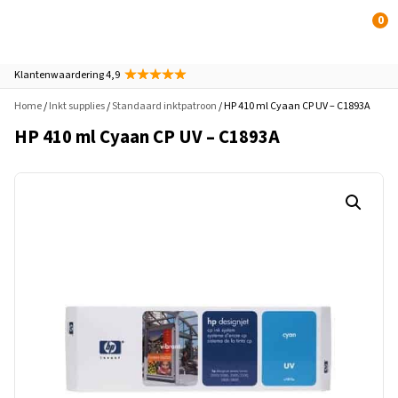
0
Klantenwaardering 4,9
Home
/
Inkt supplies
/
Standaard inktpatroon
/ HP 410 ml Cyaan CP UV – C1893A
HP 410 ml Cyaan CP UV – C1893A