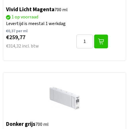
Vivid Licht Magenta
700 ml
1 op voorraad
Levertijd is meestal 1 werkdag
€
0,37
per ml
€259,77
€314,32 incl. btw
Donker grijs
700 ml