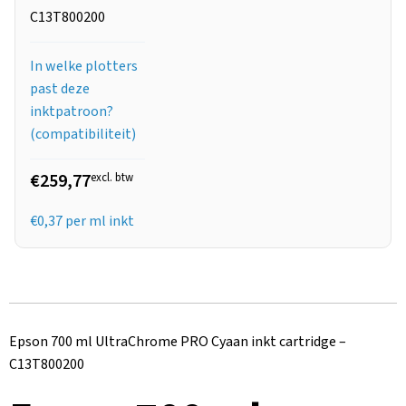
C13T800200
In welke plotters
past deze
inktpatroon?
(compatibiliteit)
€259,77
excl. btw
€
0,37
per ml inkt
Epson 700 ml UltraChrome PRO Cyaan inkt cartridge –
C13T800200