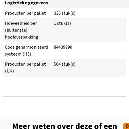
Logistieke gegevens
Producten per pallet
336 stuk(s)
Hoeveelheid per
1 stuk(s)
(buitenste)
hoofdverpakking
Code geharmoniseerd
84439990
systeem (HS)
Producten per pallet
504 stuk(s)
(UK)
Meer weten over deze of een
|
O