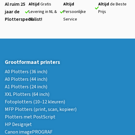
Al ruim 25
Altijd
Gratis
Altijd
Altijd
de Beste
jaar de
Levering in NL &
Persoonlijke
Prijs
Plotterspecialist!
BE
Service
Grootformaat printers
A0 Plotters (36 inch)
A0 Plotters (44 inch)
A1 Plotters (24 inch)
XXL Plotters (64 inch)
Fotoplotters (10–12 kleuren)
MFP Plotters (print, scan, kopieer)
Plotters met PostScript
HP Designjet
Canon imagePROGRAF