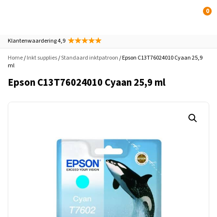
0
Klantenwaardering 4,9
Home
/
Inkt supplies
/
Standaard inktpatroon
/ Epson C13T76024010 Cyaan 25,9
ml
Epson C13T76024010 Cyaan 25,9 ml