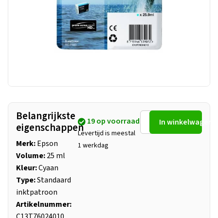
Belangrijkste
19 op voorraad
In winkelwagen
eigenschappen
Levertijd is meestal
Merk:
Epson
1 werkdag
Volume:
25 ml
Kleur:
Cyaan
Type:
Standaard
inktpatroon
Artikelnummer:
C13T76024010