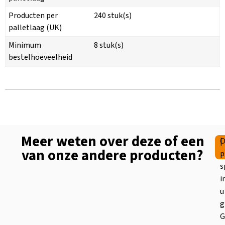
Producten per
240 stuk(s)
palletlaag (UK)
Minimum
8 stuk(s)
bestelhoeveelheid
Meer weten over deze of een
|
O
van onze andere producten?
p
s
i
u
g
G