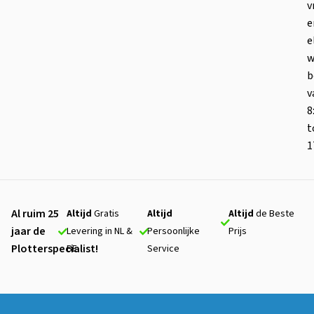
v
e
e
w
b
v
8
t
1
Al ruim 25
Altijd
Gratis
Altijd
Altijd
de Beste
jaar de
Levering in NL &
Persoonlijke
Prijs
Plotterspecialist!
BE
Service