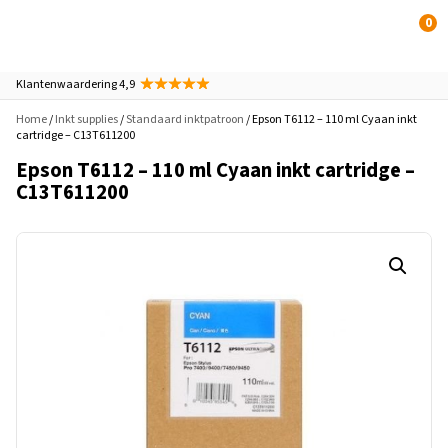
0
Klantenwaardering 4,9
Home
/
Inkt supplies
/
Standaard inktpatroon
/ Epson T6112 – 110 ml Cyaan inkt
cartridge – C13T611200
Epson T6112 – 110 ml Cyaan inkt cartridge –
C13T611200