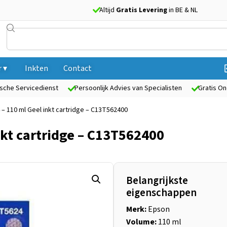
Altijd
Gratis Levering
in BE & NL
 ▾
Inkten
Contact
sche Servicedienst
Persoonlijk Advies van Specialisten
Gratis On
– 110 ml Geel inkt cartridge – C13T562400
nkt cartridge – C13T562400
Belangrijkste
eigenschappen
Merk:
Epson
Volume:
110 ml