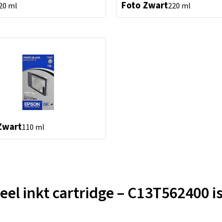
Foto Zwart
20 ml
220 ml
Zwart
110 ml
el inkt cartridge – C13T562400 is