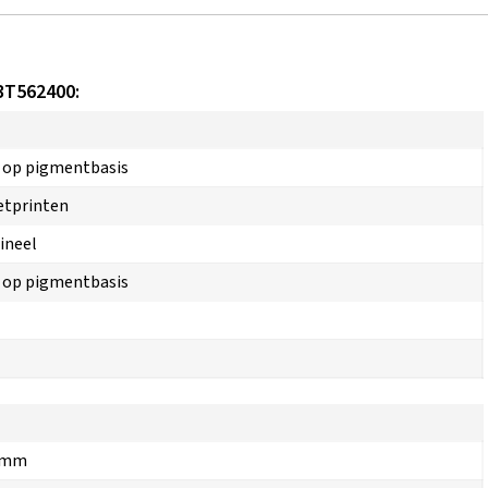
13T562400:
 op pigmentbasis
etprinten
ineel
 op pigmentbasis
l
 mm