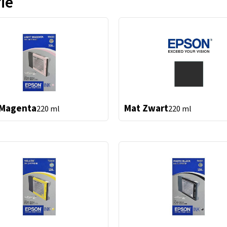
ie
 Magenta
Mat Zwart
220 ml
220 ml