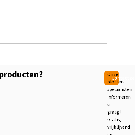
 producten?
|
Onze
Contactge
plotter-
specialisten
informeren
u
graag!
Gratis,
vrijblijvend
en