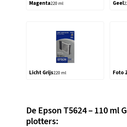
Magenta
Geel
220 ml
2
Licht Grijs
Foto 
220 ml
De Epson T5624 – 110 ml Ge
plotters: