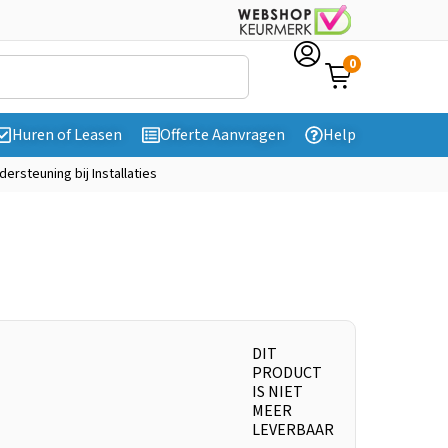
0
Huren of Leasen
Offerte Aanvragen
Help
dersteuning bij Installaties
DIT
PRODUCT
IS NIET
MEER
LEVERBAAR