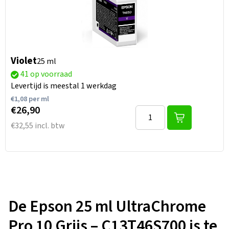
Violet
25 ml
41 op voorraad
Levertijd is meestal 1 werkdag
€
1,08
per ml
€26,90
€32,55 incl. btw
De Epson 25 ml UltraChrome
Pro 10 Grijs – C13T46S700 is te