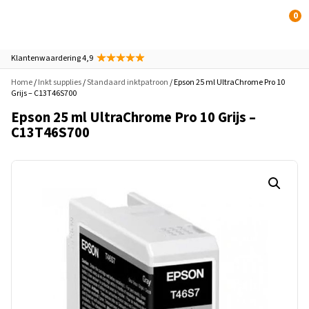
0
Klantenwaardering 4,9
Home
/
Inkt supplies
/
Standaard inktpatroon
/ Epson 25 ml UltraChrome Pro 10
Grijs – C13T46S700
Epson 25 ml UltraChrome Pro 10 Grijs –
C13T46S700