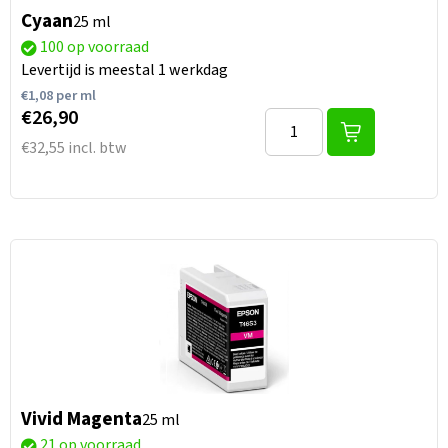
Cyaan
25 ml
100 op voorraad
Levertijd is meestal 1 werkdag
€
1,08
per ml
€26,90
€32,55 incl. btw
Vivid Magenta
25 ml
21 op voorraad