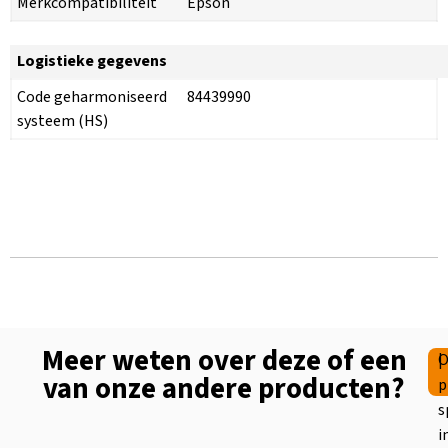
Merkcompatibiliteit
Epson
Logistieke gegevens
Code geharmoniseerd
84439990
systeem (HS)
Meer weten over deze of een
|
O
van onze andere producten?
p
s
i