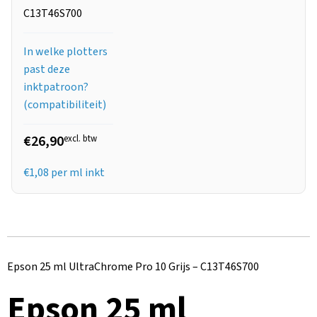
C13T46S700
In welke plotters
past deze
inktpatroon?
(compatibiliteit)
€26,90
excl. btw
€
1,08
per ml inkt
Epson 25 ml UltraChrome Pro 10 Grijs – C13T46S700
Epson 25 ml