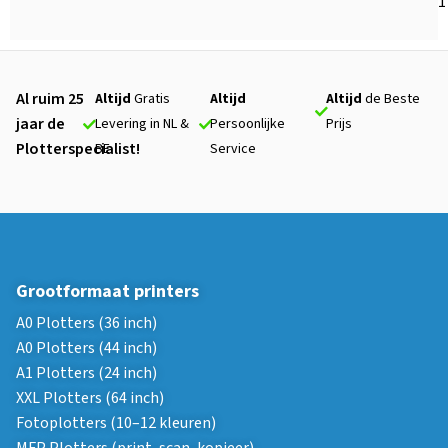
1
Al ruim 25
Altijd
Gratis
Altijd
Altijd
de Beste
jaar de
Levering in NL &
Persoonlijke
Prijs
Plotterspecialist!
BE
Service
Grootformaat printers
A0 Plotters (36 inch)
A0 Plotters (44 inch)
A1 Plotters (24 inch)
XXL Plotters (64 inch)
Fotoplotters (10–12 kleuren)