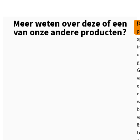
Meer weten over deze of een
|
O
van onze andere producten?
p
s
i
u
g
G
v
e
e
w
b
v
8
t