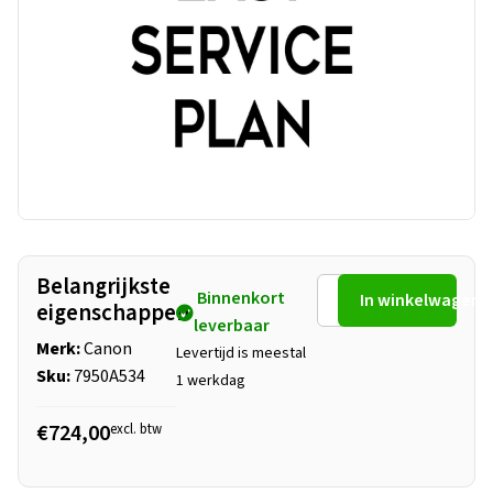
Belangrijkste
Binnenkort
In winkelwagen
eigenschappen
leverbaar
Merk:
Canon
Levertijd is meestal
Sku:
7950A534
1 werkdag
€724,00
excl. btw