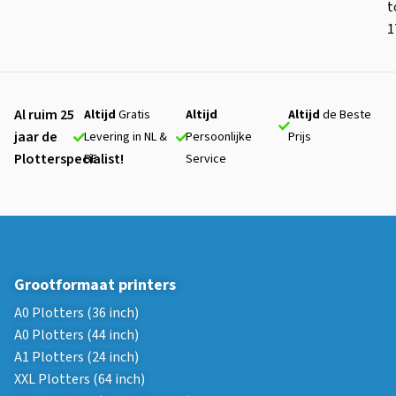
t
1
Al ruim 25
Altijd
Gratis
Altijd
Altijd
de Beste
jaar de
Levering in NL &
Persoonlijke
Prijs
Plotterspecialist!
BE
Service
Grootformaat printers
A0 Plotters (36 inch)
A0 Plotters (44 inch)
A1 Plotters (24 inch)
XXL Plotters (64 inch)