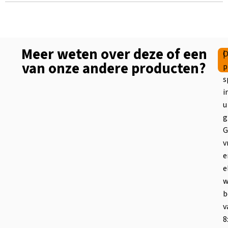
Meer weten over deze of een
|
O
van onze andere producten?
p
s
i
u
g
G
v
e
e
w
b
v
8