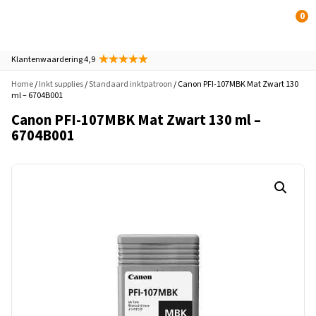
0
Klantenwaardering 4,9
Home
/
Inkt supplies
/
Standaard inktpatroon
/ Canon PFI-107MBK Mat Zwart 130
ml – 6704B001
Canon PFI-107MBK Mat Zwart 130 ml –
6704B001