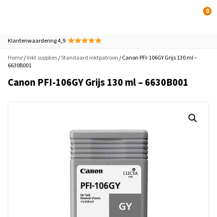
0
Klantenwaardering 4,9
Home
/
Inkt supplies
/
Standaard inktpatroon
/ Canon PFI-106GY Grijs 130 ml –
6630B001
Canon PFI-106GY Grijs 130 ml – 6630B001