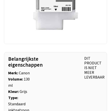
Belangrijkste
DIT
PRODUCT
eigenschappen
IS NIET
MEER
Merk:
Canon
LEVERBAAR
Volume:
130
ml
Kleur:
Grijs
Type:
Standaard
inktpatroon