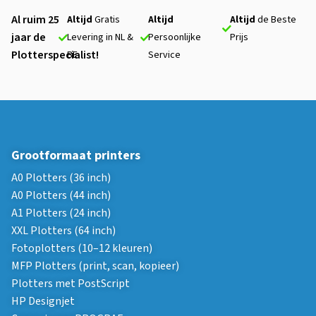
Al ruim 25
Altijd
Gratis
Altijd
Altijd
de Beste
jaar de
Levering in NL &
Persoonlijke
Prijs
Plotterspecialist!
BE
Service
Grootformaat printers
A0 Plotters (36 inch)
A0 Plotters (44 inch)
A1 Plotters (24 inch)
XXL Plotters (64 inch)
Fotoplotters (10–12 kleuren)
MFP Plotters (print, scan, kopieer)
Plotters met PostScript
HP Designjet